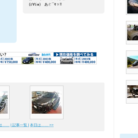
(≧∀≦๑)ゞあㄜ``व ｯ !!
日は……
| 記事一覧 |
本日は…… >>