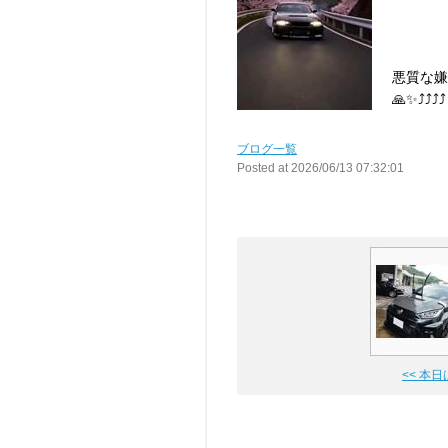
悪質な嫌
🙏✨⤴︎⤴︎⤴︎⤴︎
ブログ一覧
Posted at 2026/06/13 07:32:01
<< 本