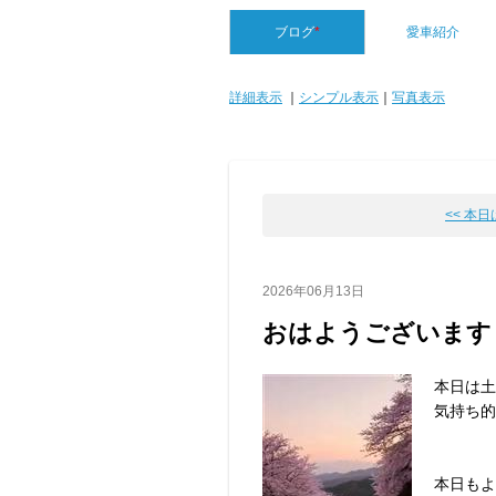
ブログ
*
愛車紹介
詳細表示
｜
シンプル表示
｜
写真表示
<< 本
2026年06月13日
おはようございます
本日は土
気持ち的に
本日もよ