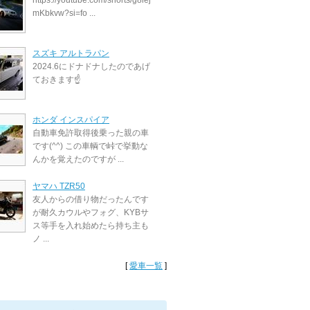
https://youtube.com/shorts/g8lej
mKbkvw?si=fo ...
スズキ アルトラパン
2024.6にドナドナしたのであげ
ておきます☝️
ホンダ インスパイア
自動車免許取得後乗った親の車
です(^^) この車輌で峠で挙動な
んかを覚えたのですが ...
ヤマハ TZR50
友人からの借り物だったんです
が耐久カウルやフォグ、KYBサ
ス等手を入れ始めたら持ち主も
ノ ...
[
愛車一覧
]