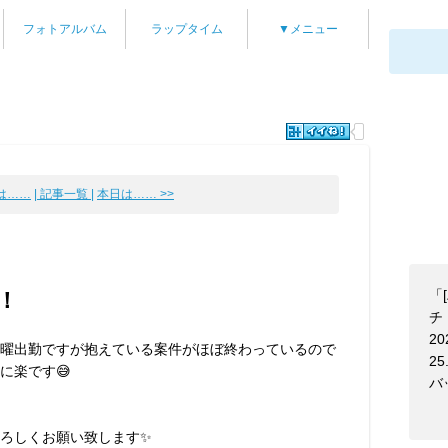
フォトアルバム
ラップタイム
▼メニュー
日は……
| 記事一覧 |
本日は…… >>
「
！
チ！
20
曜出勤ですが抱えている案件がほぼ終わっているので
25
楽です😅‪‪
バ
ろしくお願い致します✨