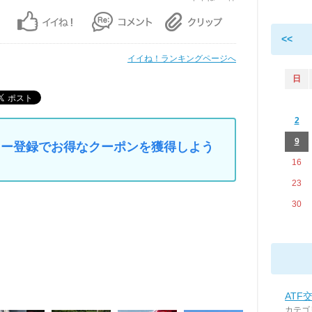
<<
イイね！ランキングページへ
日
2
9
マイカー登録でお得なクーポンを獲得しよう
16
23
30
ATF交
カテゴ