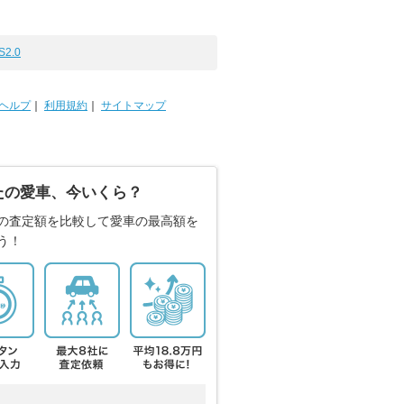
S2.0
ヘルプ
｜
利用規約
｜
サイトマップ
たの愛車、今いくら？
の査定額を比較して愛車の最高額を
う！