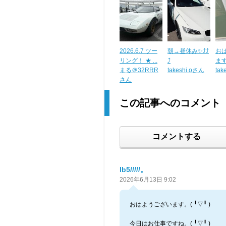
2026.6.7 ツー
朝→昼休み✨⤴⤴
お
リング！ ★ ...
⤴
ま
まる＠32RRR
takeshi.oさん
tak
さん
この記事へのコメント
コメントする
lb5/////。
2026年6月13日 9:02
おはようございます。(⁠ ⁠╹⁠▽⁠╹⁠ ⁠)
今日はお仕事ですね。(⁠ ⁠╹⁠▽⁠╹⁠ ⁠)