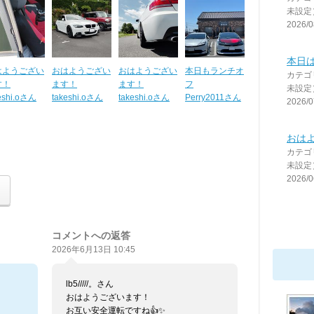
未設定
2026/0
本日
はようござい
おはようござい
おはようござい
本日もランチオ
カテゴ
す！
ます！
ます！
フ
未設定
eshi.oさん
takeshi.oさん
takeshi.oさん
Perry2011さん
2026/0
おは
カテゴ
未設定
2026/0
コメントへの返答
2026年6月13日 10:45
lb5/////。さん
おはようございます！
お互い安全運転ですね︎︎👍✨