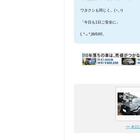
ワタクシも同じく。(⁠◔⁠‿⁠◔⁠)
「今日も1日ご安全に」
(⁠.⁠ ⁠❛⁠ ⁠ᴗ⁠ ⁠❛⁠.⁠)lb5/////。
<< 本