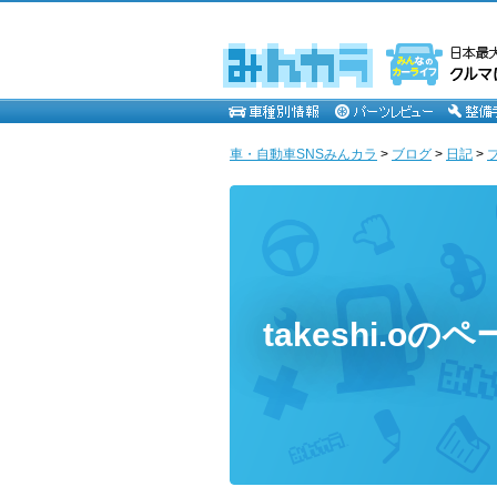
車・自動車SNSみんカラ
>
ブログ
>
日記
>
takeshi.oの