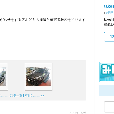
takes
[
静岡県
がらせをするアホどもの撲滅と被害者救済を祈ります
take
整備士
1
日は……
| 記事一覧 |
本日は…… >>
イイね！0件