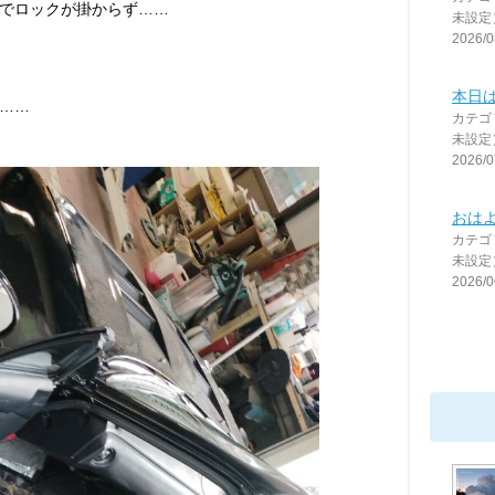
でロックが掛からず……
未設定
2026/0
本日
……
カテゴ
未設定
2026/0
おは
カテゴ
未設定
2026/0