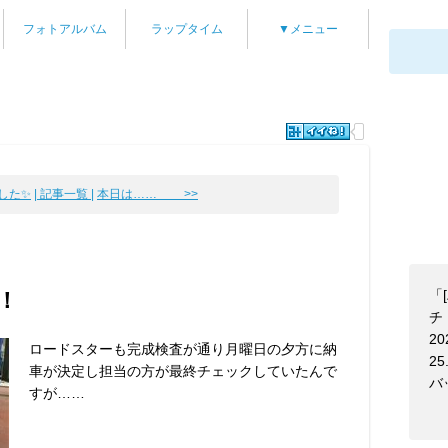
フォトアルバム
ラップタイム
▼メニュー
ました✨
| 記事一覧 |
本日は…… >>
「
！
チ！
20
ロードスターも完成検査が通り月曜日の夕方に納
25
車が決定し担当の方が最終チェックしていたんで
バ
すが……