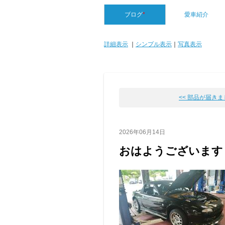
ブログ
*
愛車紹介
詳細表示
｜
シンプル表示
｜
写真表示
<< 部品が届き
2026年06月14日
おはようございます