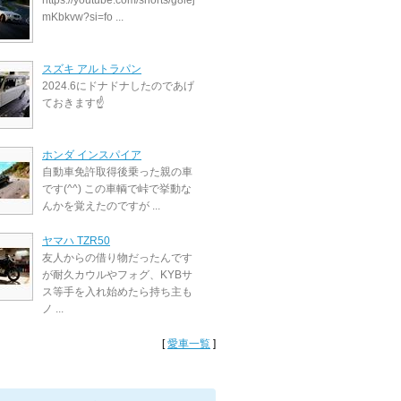
https://youtube.com/shorts/g8lej
mKbkvw?si=fo ...
スズキ アルトラパン
2024.6にドナドナしたのであげ
ておきます☝️
ホンダ インスパイア
自動車免許取得後乗った親の車
です(^^) この車輌で峠で挙動な
んかを覚えたのですが ...
ヤマハ TZR50
友人からの借り物だったんです
が耐久カウルやフォグ、KYBサ
ス等手を入れ始めたら持ち主も
ノ ...
[
愛車一覧
]