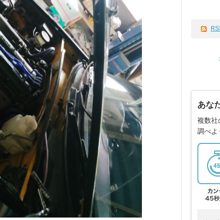
RS
あな
複数社
調べよ