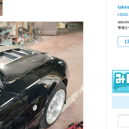
takes
[
静岡県
take
整備士
1