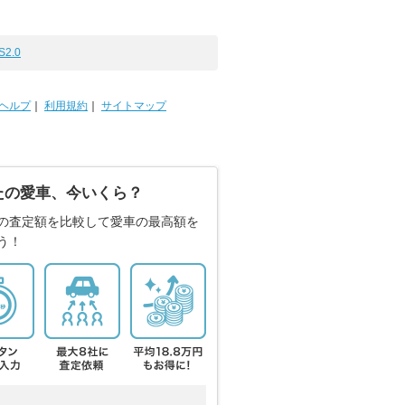
S2.0
ヘルプ
｜
利用規約
｜
サイトマップ
たの愛車、今いくら？
の査定額を比較して愛車の最高額を
う！