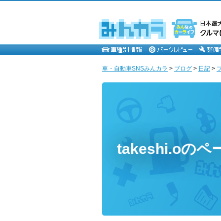
車・自動車SNSみんカラ
>
ブログ
>
日記
>
takeshi.oの