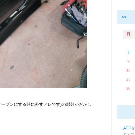
<<
日
2
9
16
23
30
オープンにする時に外すアレです)の部分がおかし
ATF交
カテゴ