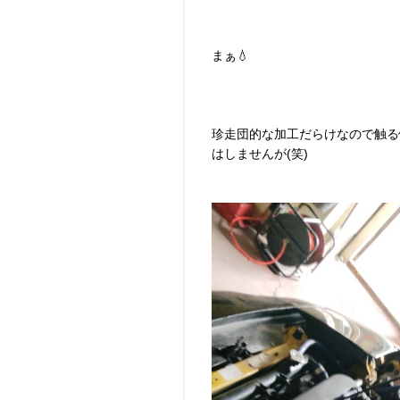
まぁ💧‬
珍走団的な加工だらけなので触る
はしませんが(笑)