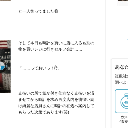
と一人笑ってました😅
そして本日も時計を買いに店に入るも別の
物を買いレジに行きセルフ会計……
あな
「……っておいっ！✋」
複数社
調べよ
支払いの所で気が付き仕方なく支払いを済
ませてから時計を求め再度店内を彷徨い続
け綺麗な店員さんに時計の在処へ案内して
もらった次第であります(笑)