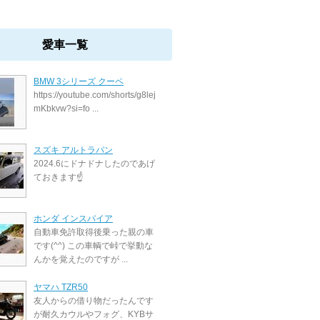
愛車一覧
BMW 3シリーズ クーペ
https://youtube.com/shorts/g8lej
mKbkvw?si=fo ...
スズキ アルトラパン
2024.6にドナドナしたのであげ
ておきます☝️
ホンダ インスパイア
自動車免許取得後乗った親の車
です(^^) この車輌で峠で挙動な
んかを覚えたのですが ...
ヤマハ TZR50
友人からの借り物だったんです
が耐久カウルやフォグ、KYBサ