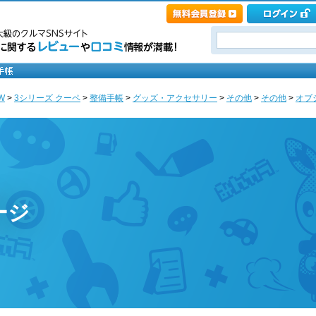
W
>
3シリーズ クーペ
>
整備手帳
>
グッズ・アクセサリー
>
その他
>
その他
>
オブジ
ページ