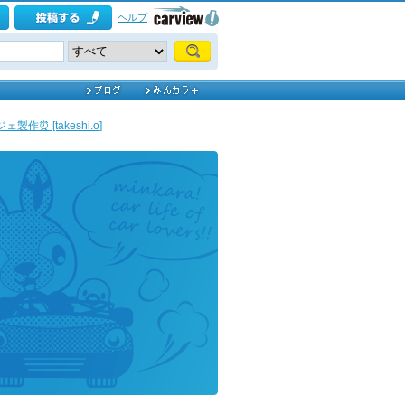
ヘルプ
ェ製作⏰ [takeshi.o]