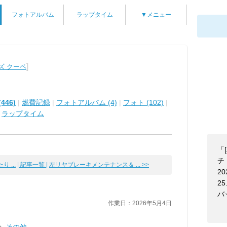
フォトアルバム
ラップタイム
▼メニュー
]
ズ クーペ
446)
|
燃費記録
|
フォトアルバム (4)
|
フォト (102)
|
|
ラップタイム
「
チ！
 ...
| 記事一覧 |
左リヤブレーキメンテナンス＆ ... >>
20
25
バ
作業日：2026年5月4日