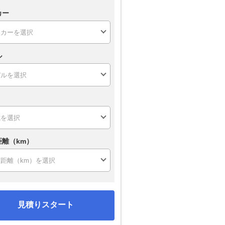
カー
ル
距離（km）
見積りスタート