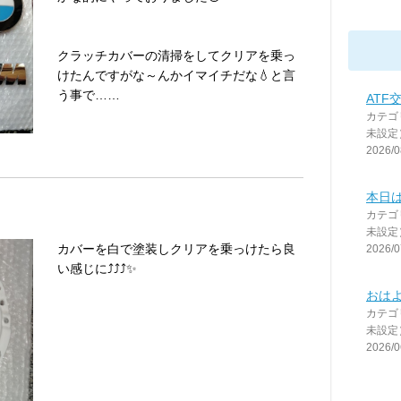
クラッチカバーの清掃をしてクリアを乗っ
けたんですがな～んかイマイチだな‪💧‬と言
う事で……
ATF交
カテゴ
未設定
2026/0
本日
カテゴ
未設定
カバーを白で塗装しクリアを乗っけたら良
2026/0
い感じに⤴⤴⤴✨
おは
カテゴ
未設定
2026/0