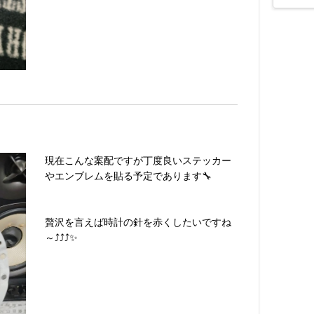
現在こんな案配ですが丁度良いステッカー
やエンブレムを貼る予定であります🔧
贅沢を言えば時計の針を赤くしたいですね
～⤴⤴⤴✨