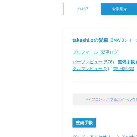
ブログ
*
愛車紹介
takeshi.oの愛車
[
BMW 3シリー
プロフィール
(
愛車ログ
)
パーツレビュー (576)
|
整備手帳 (
クルマレビュー (2)
|
買い物記録
<< フロントハブ＆ホイール当たり
整備手帳