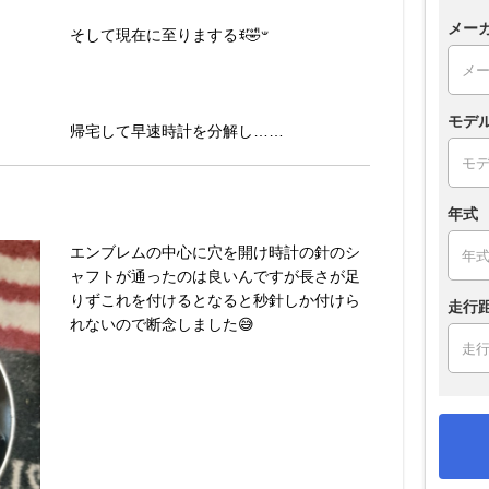
メー
そして現在に至りまするꉂ🤣𐤔
モデ
帰宅して早速時計を分解し……
年式
エンブレムの中心に穴を開け時計の針のシ
ャフトが通ったのは良いんですが長さが足
りずこれを付けるとなると秒針しか付けら
走行
れないので断念しました😅