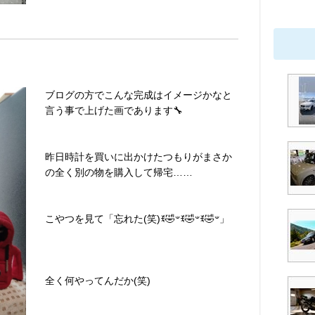
ブログの方でこんな完成はイメージかなと
言う事で上げた画であります🔧
昨日時計を買いに出かけたつもりがまさか
の全く別の物を購入して帰宅……
こやつを見て「忘れた(笑)ꉂ🤣𐤔ꉂ🤣𐤔ꉂ🤣𐤔」
全く何やってんだか(笑)