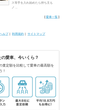
ス等手を入れ始めたら持ち主も
ノ ...
[
愛車一覧
]
ヘルプ
｜
利用規約
｜
サイトマップ
たの愛車、今いくら？
の査定額を比較して愛車の最高額を
う！