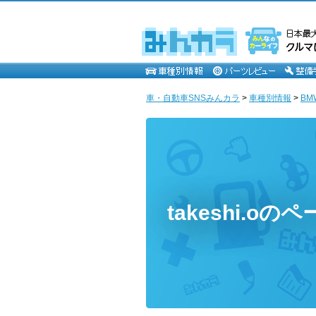
車・自動車SNSみんカラ
>
車種別情報
>
BM
takeshi.oの