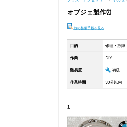
グッズ・アクセサリー
その他
オブジェ製作⏰
他の整備手帳を見る
目的
修理・故障
作業
DIY
難易度
初級
作業時間
30分以内
1