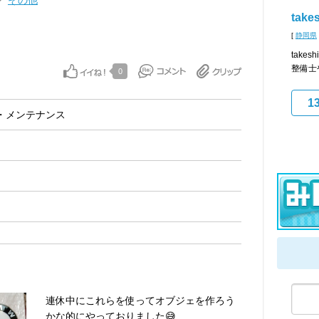
その他
takes
[
静岡県
take
整備士
0
1
・メンテナンス
連休中にこれらを使ってオブジェを作ろう
かな的にやっておりました😅