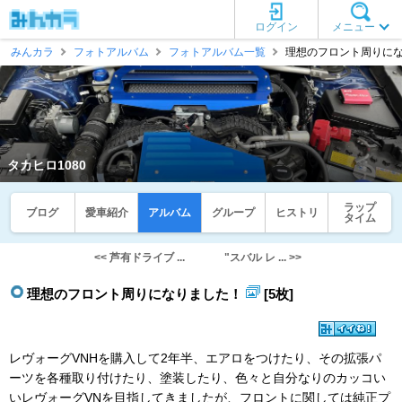
ログイン
メニュー
みんカラ
フォトアルバム
フォトアルバム一覧
理想のフロント周りになり
タカヒロ1080
ラップ
ブログ
愛車紹介
アルバム
グループ
ヒストリ
タイム
<< 芦有ドライブ ...
"スバル レ ... >>
理想のフロント周りになりました！
[5枚]
レヴォーグVNHを購入して2年半、エアロをつけたり、その拡張パ
ーツを各種取り付けたり、塗装したり、色々と自分なりのカッコい
いレヴォーグVNを目指してきましたが、フロントに関しては純正プ