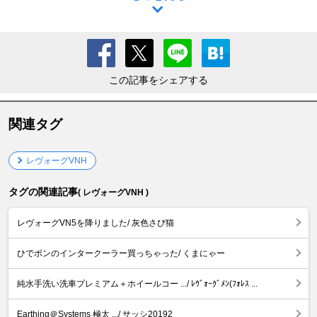
この記事をシェアする
関連タグ
レヴォーグVNH
タグの関連記事
( レヴォーグVNH )
レヴォーグVN5を降りました/ 灰色さび猫
ひでポンのインタークーラー買っちゃった/ くまにゃー
純水手洗い洗車プレミアム＋ホイールコー .../ ﾚｳﾞｫｰｸﾞﾒﾝ(ﾌｫﾚｽ ...
Earthing＠Systems 極太 .../ サッシ20192