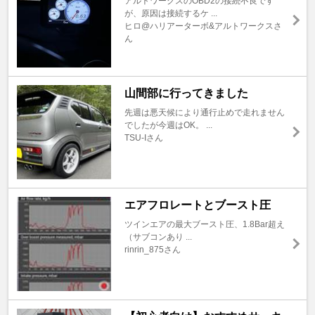
アルトワークスのOBD2の接続不良です
が、原因は接続するケ ...
ヒロ@ハリアーターボ&アルトワークスさ
ん
山間部に行ってきました
先週は悪天候により通行止めで走れません
でしたが今週はOK。 ...
TSU-Iさん
エアフロレートとブースト圧
ツインエアの最大ブースト圧、1.8Bar超え
（サブコンあり ...
rinrin_875さん