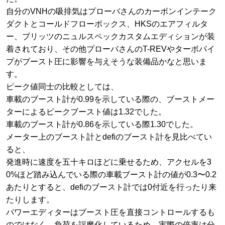
自分のVNHの吸排気はプローバさんのカーボンインテーク
ダクトとコールドフローボックス、HKSのエアフィルタ
ー、ブリッツのニュルスペックカスタムエディションが装
着されており、その他プローバさんのT-REVやターボパイ
プがブースト圧に影響を与えそうな装備品かなと思いま
す。
ピーク値同士の比較としては、
車載のブースト計が0.99を示している際の、ブーストメー
ターによるピークブースト値は1.32でした。
車載のブースト計が0.86を示している際1.30でした。
メーター上のブースト計とdefiのブースト計を見比べてい
ると、
発進時に速度を五十キロほどに乗せるため、アクセルを3
0%ほど踏み込んでいる際の車載ブースト計の値が0.3〜0.2
あたりとすると、defiのブースト計では0付近を行ったり来
たりします。
パワーエディターはブースト圧を直接コントロールするも
のではなく、負荷を誤魔化しているため、実際の倍率は分