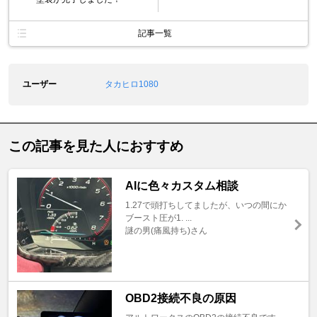
記事一覧
ユーザー
タカヒロ1080
この記事を見た人におすすめ
AIに色々カスタム相談
1.27で頭打ちしてましたが、いつの間にか
ブースト圧が1. ...
謎の男(痛風持ち)さん
OBD2接続不良の原因