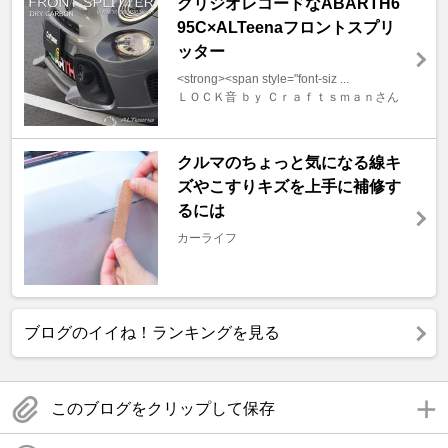
グリジオレコードなABARTH6
95C×ALTeenaフロントスプリ
ッター
<strong><span style="font-siz ...
ＬＯＣＫ音 ｂｙ Ｃｒａｆｔｓｍａｎさん
クルマのちょっと気になる線キ
ズやこすりキズを上手に補修す
るには
カーライフ
ブログのイイね！ランキングを見る
このブログをクリップして保存