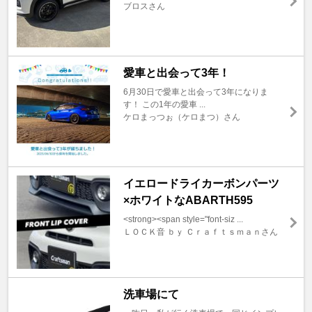
ブロスさん
愛車と出会って3年！
6月30日で愛車と出会って3年になりま
す！ この1年の愛車 ...
ケロまっつぉ（ケロまつ）さん
イエロードライカーボンパーツ
×ホワイトなABARTH595
<strong><span style="font-siz ...
ＬＯＣＫ音 ｂｙ Ｃｒａｆｔｓｍａｎさん
洗車場にて