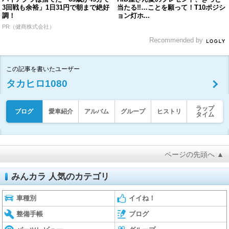
3回戦も余裕」1日31円で朝まで絶好
当たる‼︎…ことを願って！T10ポジシ
調！
ョン灯ホ...
PR（健商株式会社）
Recommended by
この記事を書いたユーザー
タカヒロ1080
ラップ
ブログ
愛車紹介
アルバム
グループ
ヒストリ
タイム
ページの先頭へ ▲
みんカラ 人気のカテゴリ
車種別
イイね！
整備手帳
ブログ