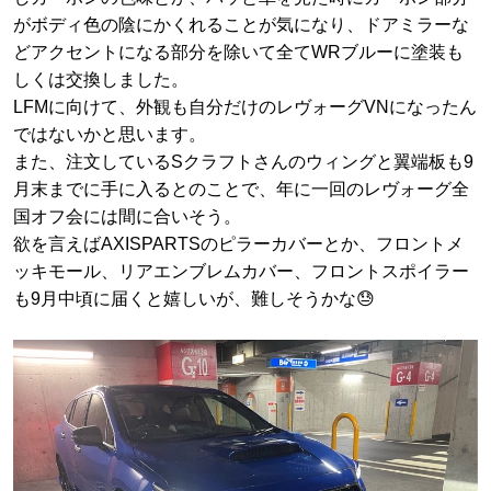
がボディ色の陰にかくれることが気になり、ドアミラーな
どアクセントになる部分を除いて全てWRブルーに塗装も
しくは交換しました。
LFMに向けて、外観も自分だけのレヴォーグVNになったん
ではないかと思います。
また、注文しているSクラフトさんのウィングと翼端板も9
月末までに手に入るとのことで、年に一回のレヴォーグ全
国オフ会には間に合いそう。
欲を言えばAXISPARTSのピラーカバーとか、フロントメ
ッキモール、リアエンブレムカバー、フロントスポイラー
も9月中頃に届くと嬉しいが、難しそうかな😓