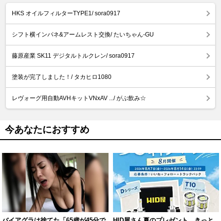
HKS オイルフィルターTYPE1/ sora0917
シフト横インパネ&アームレスト交換/ たいちゃん-GU
藤原産業 SK11 デジタルトルクレン/ sora0917
塗装が完了しました！/ タカヒロ1080
レヴォーグ用自動AVHキットVNxAV .../ がぶ飲み☆
今あなたにおすすめ
バイアグラは捨てた「65歳が45分で
HID屋さん夏のプレゼント、きっと