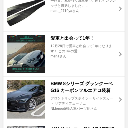
一昨日、私が行く洗車場で、同じインプレ
ッサと遭遇しました。 ...
maru_2719yaさん
愛車と出会って1年！
12月28日で愛車と出会って1年になりま
す！ この1年の愛 ...
meriaさん
BMW 8シリーズ グランクーペ
G16 カーボンフルエアロ装着
フロントリップスポイラー サイドスカー
ト リアディフューザ ...
NLforged(輸入車パーツ他さん