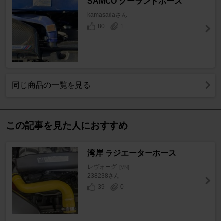
SAMCO クーラントホース
kamasadaさん
80
1
同じ商品の一覧を見る
この記事を見た人におすすめ
湾岸 ラジエーターホース
レヴォーグ
[VN]
238238さん
39
0