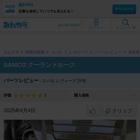
ダウンロード
記事を保存していつでも見られる！
みんカラとは？
ログイン
メニュー
みんカラ
車種別情報
スバル
レヴォーグ
パーツレビュー
冷却系
SAMCO クーラントホース
パーツレビュー
スバル レヴォーグ [VN]
5
評価
購入価格
-
2025年4月4日
クリップ