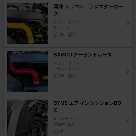
湾岸 シリコン ラジエターホー
ス
レヴォーグ
[VN]
Rebiさん
41
1
SAMCO クーラントホース
レヴォーグ
[VN]
バルゴササさん
63
1
SYMS エア インダクションBO
X
レヴォーグ
[VN]
髑髏666さん
46