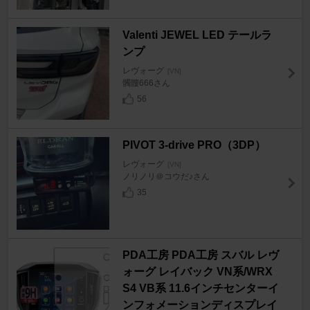
Valenti JEWEL LED テールラ
ンプ
レヴォーグ
[VN]
髑髏666さん
56
PIVOT 3-drive PRO（3DP）
レヴォーグ
[VN]
ノリノリ＠コウだ♪さん
35
PDA工房 PDA工房 スバル レヴ
ォーグ レイバック VN系/WRX
S4 VB系 11.6インチセンターイ
ンフォメーションディスプレイ