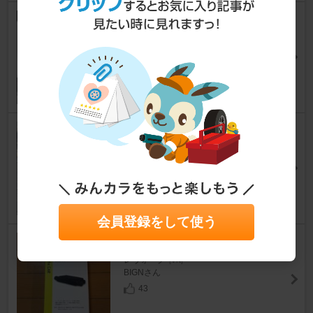
SurLuster ループ パワーショッ
ト
レヴォーグ
[VN]
stormbringerさん
54
DS-PRO 黒樹脂無双
レヴォーグ
[VN]
WhiteLevo85さん
34
会員登録をして使う
3COINS Slim fan
レヴォーグ
[VN]
BIGNさん
43