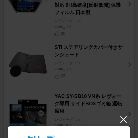
対応 9H高硬度[反射低減] 保護
フィルム 日本製
レヴォーグ
[VN]
popo_さん
30
STI ステアリングカバー付きサ
ンシェード
レヴォーグ
[VN]
popo_さん
23
YAC SY-SB10 VN系 レヴォー
グ専用 サイドBOXゴミ箱 運転
席用
レヴォーグ
[VN]
popo_さん
20