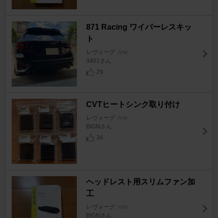
871 Racing ワイパーレスキッ
ト
レヴォーグ
[VN]
3401さん
29
CVTヒートシンク取り付け
レヴォーグ
[VN]
BIGNさん
34
ヘッドレスト用スリムファン加
工
レヴォーグ
[VN]
BIGNさん