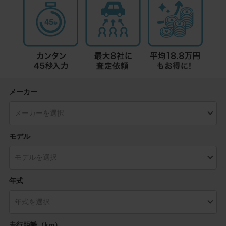
メーカー
モデル
年式
走行距離（km）