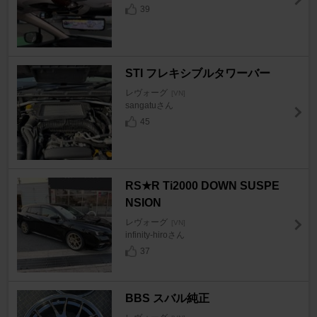
39
STI フレキシブルタワーバー
レヴォーグ
[VN]
sangatuさん
45
RS★R Ti2000 DOWN SUSPE
NSION
レヴォーグ
[VN]
infinity-hiroさん
37
BBS スバル純正