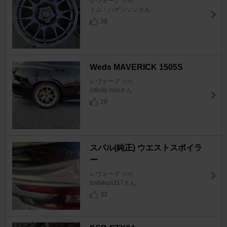
レヴォーグ
[VN]
トム・ハゲンソンさん
38
Weds MAVERICK 1505S
レヴォーグ
[VN]
infinity-hiroさん
28
スバル(純正) ウエストスポイラ
ー
レヴォーグ
[VN]
toshikun317さん
32