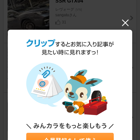
SSR GTX04
レヴォーグ
[VN]
sangatuさん
31
STI パフォーマンスマフラー
レヴォーグ
[VN]
sangatuさん
49
MICHELIN PILOT SPORT 5 24
5/40ZR18
レヴォーグ
[VN]
トム・ハゲンソンさん
39