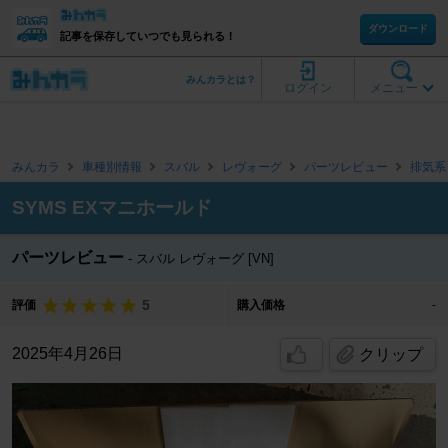
ダウンロード
記事を保存していつでも見られる！
みんカラとは？
ログイン
メニュー
みんカラ
車種別情報
スバル
レヴォーグ
パーツレビュー
排気系
SYMS EXマニホールド
パーツレビュー
スバル レヴォーグ [VN]
5
評価
購入価格
-
2025年4月26日
クリップ