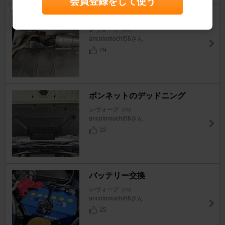
会員登録をして使う
マフラー遮熱板のデッドニング
レヴォーグ
[VN]
ancolomochi56さん
29
ボンネットのデッドニング
レヴォーグ
[VN]
ancolomochi56さん
32
バッテリー交換
レヴォーグ
[VN]
ancolomochi56さん
25