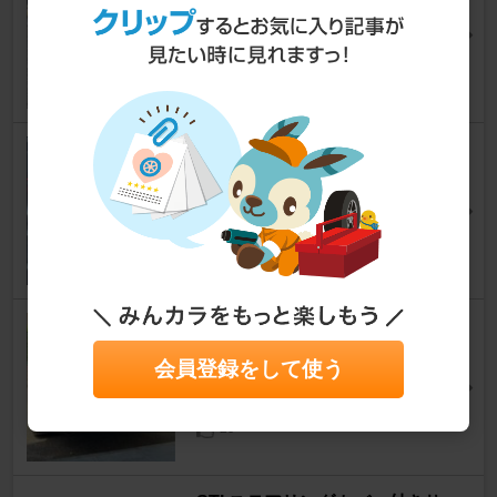
レヴォーグ
[VN]
WhiteLevo85さん
34
PIVOT 3-drive PRO（3DP）
レヴォーグ
[VN]
ノリノリ＠コウだ♪さん
35
871 Racing ワイパーレスキッ
ト
会員登録をして使う
レヴォーグ
[VN]
3401さん
29