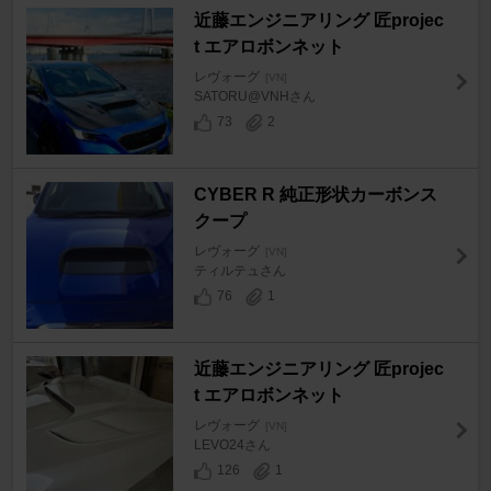
近藤エンジニアリング 匠projec
t エアロボンネット
レヴォーグ
[VN]
SATORU@VNHさん
73
2
CYBER R 純正形状カーボンス
クープ
レヴォーグ
[VN]
ティルテュさん
76
1
近藤エンジニアリング 匠projec
t エアロボンネット
レヴォーグ
[VN]
LEVO24さん
126
1