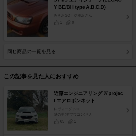
Y BE/BH type A.B.C.D)
みきおGO！＠横浜さん
1
0
同じ商品の一覧を見る
この記事を見た人におすすめ
近藤エンジニアリング 匠projec
t エアロボンネット
レヴォーグ
[VN]
謎の男(デブワゴン)さん
65
1