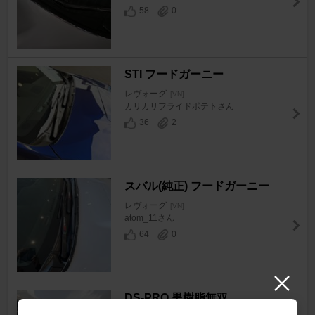
58
0
STI フードガーニー
レヴォーグ
[VN]
カリカリフライドポテトさん
36
2
スバル(純正) フードガーニー
レヴォーグ
[VN]
atom_11さん
64
0
DS-PRO 黒樹脂無双