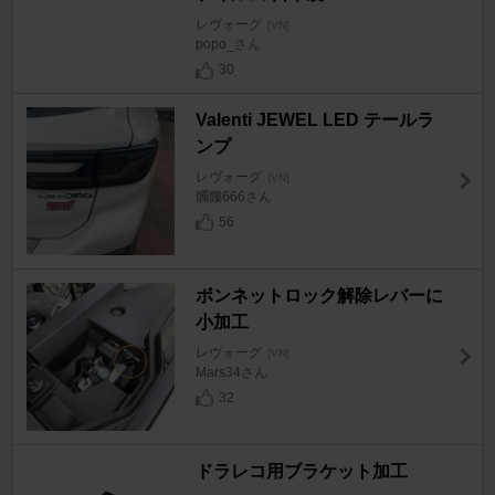
レヴォーグ
[VN]
popo_さん
30
Valenti JEWEL LED テールラ
ンプ
レヴォーグ
[VN]
髑髏666さん
56
ボンネットロック解除レバーに
小加工
レヴォーグ
[VN]
Mars34さん
32
ドラレコ用ブラケット加工