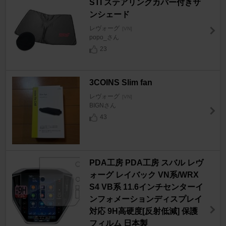
STI ステアリングカバー付きサ
ンシェード
レヴォーグ
[VN]
popo_さん
23
3COINS Slim fan
レヴォーグ
[VN]
BIGNさん
43
PDA工房 PDA工房 スバル レヴ
ォーグ レイバック VN系/WRX
S4 VB系 11.6インチセンターイ
ンフォメーションディスプレイ
対応 9H高硬度[反射低減] 保護
フィルム 日本製