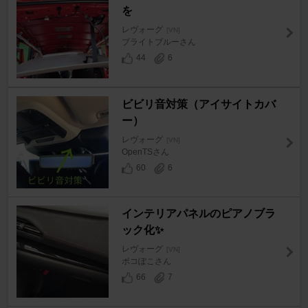
を
レヴォーグ
[VN]
ブライトブルーさん
44
6
ビビリ音対策（アイサイトカバ
ー）
レヴォーグ
[VN]
OpenTSさん
60
6
インテリアパネルのピアノブラ
ック化✨
レヴォーグ
[VN]
ポコぽこさん
66
7