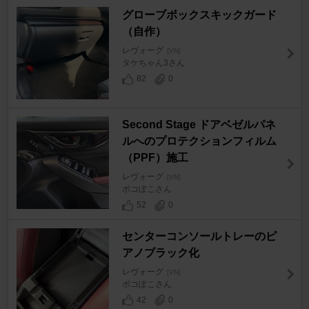
グローブボックスキックガード
（自作）
レヴォーグ
[VN]
タケちゃん3さん
82
0
Second Stage ドアベゼルパネ
ルへのプロテクションフィルム
（PPF）施工
レヴォーグ
[VN]
ポコぽこさん
52
0
センターコンソールトレーのピ
アノブラック化
レヴォーグ
[VN]
ポコぽこさん
42
0