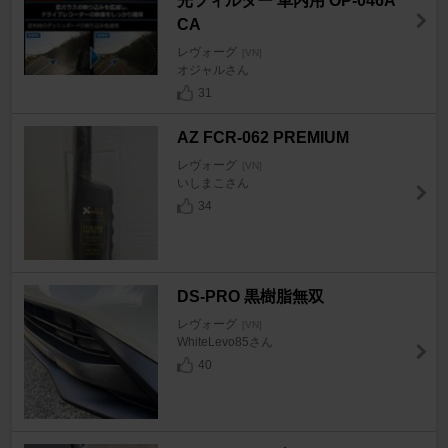
光フィルター 車内用 OP-046A
CA
レヴォーグ
[VN]
オジャルさん
31
AZ FCR-062 PREMIUM
レヴォーグ
[VN]
いしまこさん
34
DS-PRO 黒樹脂無双
レヴォーグ
[VN]
WhiteLevo85さん
40