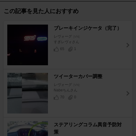
この記事を見た人におすすめ
ブレーキインジケータ（完了）
レヴォーグ
[VN]
すぎレヴォさん
65
1
ツイーターカバー調整
レヴォーグ
[VN]
Nabeちんさん
70
0
ステアリングコラム異音予防対
策