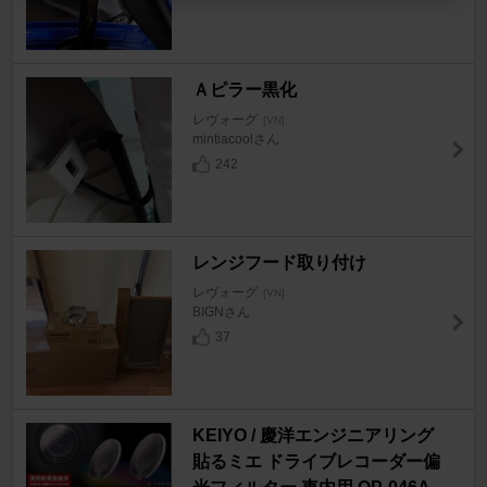
Ａピラー黒化
レヴォーグ
[VN]
mintiacoolさん
242
レンジフード取り付け
レヴォーグ
[VN]
BIGNさん
37
KEIYO / 慶洋エンジニアリング
貼るミエ ドライブレコーダー偏