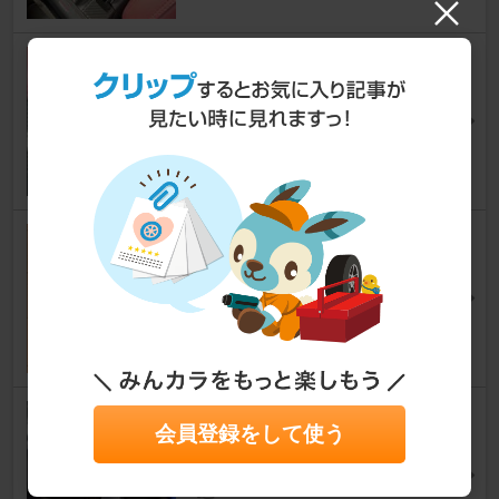
センターコンソールのドリンク
ホルダー、カーボンラッピング
レヴォーグ
[VN]
LEVO128さん
30
1
CVTヒートシンク取り付け
レヴォーグ
[VN]
BIGNさん
45
リアゲートダンパー交換
会員登録をして使う
レヴォーグ
[VN]
mintiacoolさん
207