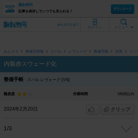
ダウンロード
記事を保存していつでも見られる！
みんカラとは？
ログイン
メニュー
みんカラ
車種別情報
スバル
レヴォーグ
整備手帳
内装
イン
内装赤スウェード化
整備手帳
スバル レヴォーグ [VN]
難易度
作業時間
3時間以内
2024年2月20日
クリップ
1/3