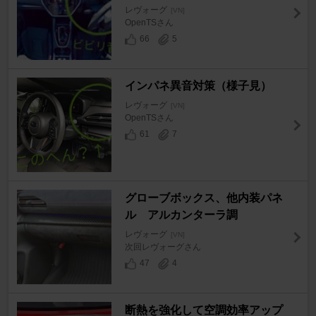
レヴォーグ
[VN]
OpenTSさん
66
5
インパネ異音対策（様子見）
レヴォーグ
[VN]
OpenTSさん
61
7
グローブボックス、他内装パネ
ル アルカンターラ調
レヴォーグ
[VN]
次回レヴォーグさん
47
4
断熱を強化して空調効率アップ