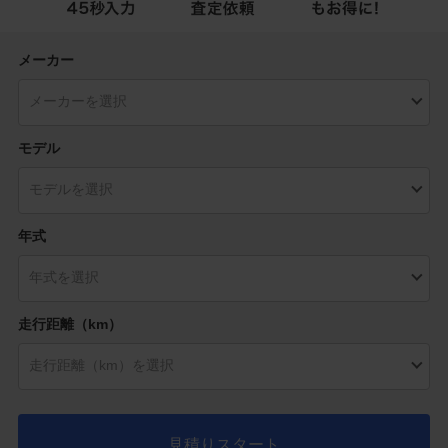
メーカー
モデル
年式
走行距離（km）
見積りスタート