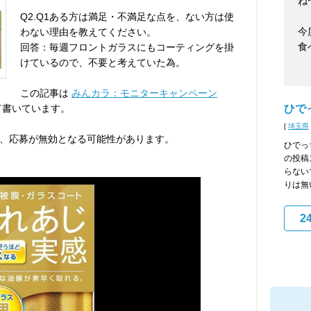
ね〜
Q2.Q1ある方は満足・不満足な点を、ない方は使
今
わない理由を教えてください。
食
回答：毎週フロントガラスにもコーティングを掛
けているので、不要と考えていた為。
この記事は
みんカラ：モニターキャンペーン
て書いています。
ひでっ
[
埼玉県
、応募が無効となる可能性があります。
ひでっ
の投稿
らない
りは無
2