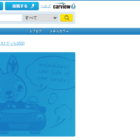
ヘルプ
ひでっち555]