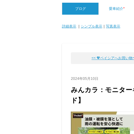
ブログ
愛車紹介
*
詳細表示
｜
シンプル表示
｜
写真表示
<< 💖ベイシアへお買い物〜�
2024年05月10日
みんカラ：モニター
ド】