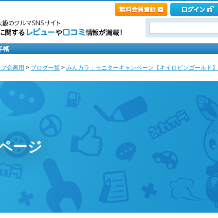
ップ企画用
>
ブログ一覧
>
みんカラ：モニターキャンペーン【キイロビンゴールド】 [
のページ