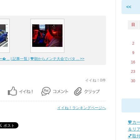
<<
日
2
9
 ...
| 記事一覧 |
💖朝からメンテ大会でバタ ... >>
16
23
イイね！0件
30
イイね！ランキングページへ
💖カ
＆リ
💕取