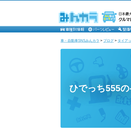
車・自動車SNSみんカラ
>
ブログ
>
タイア
ひでっち555