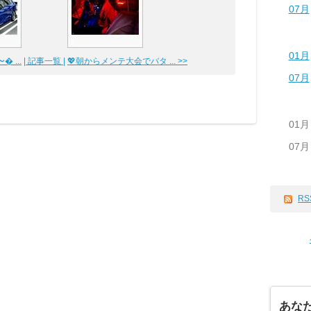
07月
01月
 ...
| 記事一覧 |
💖朝からメンテ大会でバタ ... >>
07月
01月
07月
RS
あな