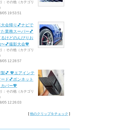
リ：その他（カテゴリ
）
8/05 19:53:51
車大会帰り💕ナビで
た業務スーパー💕
てるけどのんびりお
〜💕撮影大会💖
リ：その他（カテゴリ
）
8/05 12:28:57
華製💕 💖エアインテ
ード💕ボンネット
カバー💖
リ：その他（カテゴリ
）
8/05 12:26:03
[
他のクリップをチェック
]