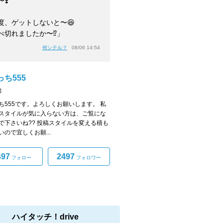
❣️
度、ゲットしないと〜😆
べ切れましたか〜⁉️」
何シテル？
08/06 14:54
ち555
]
ち555です。よろしくお願いします。 私
スタイルが気に入らない方は、ご覧にな
で下さいね?? 投稿スタイルを変える積も
いので宜しくお願...
497
2497
フォロー
フォロワー
ハイタッチ！drive