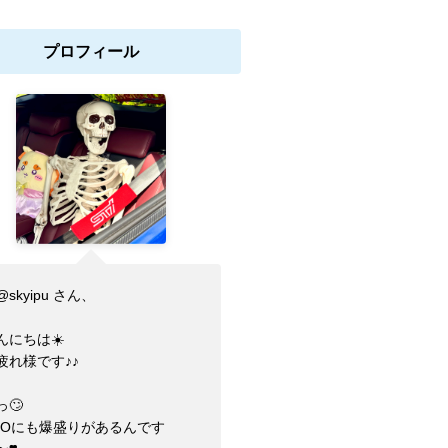
プロフィール
skyipu さん、
んにちは☀️
疲れ様です♪♪
っ🙄
FOにも爆盛りがあるんです