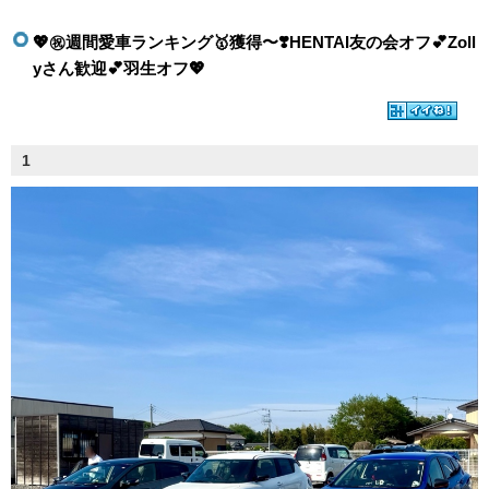
💖㊗️週間愛車ランキング🥇獲得〜❣️HENTAI友の会オフ💕Zoll
yさん歓迎💕羽生オフ💖
1