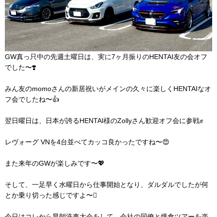
GW真っ只中の先週土曜日は、実に7ヶ月振りのHENTAI友の会オフ
でした〜❣️
みん友のmomoさんの新居祝いがメインの久々に楽しくHENTAIなオ
フ会でしたね〜👍
翌日曜日は、日本が誇るHENTAI様のZollyさん歓迎オフ会に参戦✊
レヴォーグ VNを4台並べてカッコ良かったですね〜😍
また来年のGWが楽しみです〜💖
そして、一足早く水曜日から仕事開始となり、ダルダルでしたが何
とか乗り切った感じですよ〜
今日はコレから早朝洗車大会をして、会社の同僚と爆食ツアーを楽