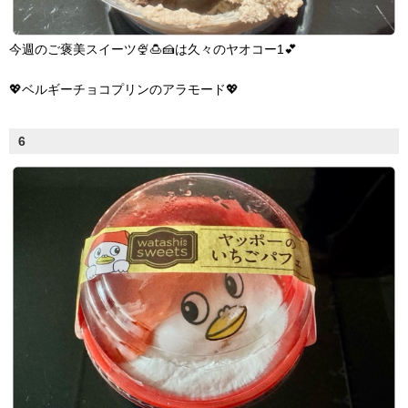
今週のご褒美スイーツ🍨🍮🍰は久々のヤオコー1💕
💖ベルギーチョコプリンのアラモード💖
6