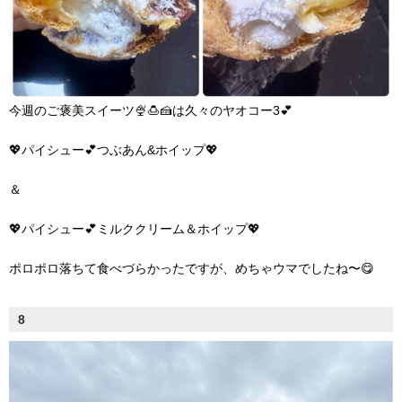
今週のご褒美スイーツ🍨🍮🍰は久々のヤオコー3💕
💖パイシュー💕つぶあん&ホイップ💖
＆
💖パイシュー💕ミルククリーム＆ホイップ💖
ポロポロ落ちて食べづらかったですが、めちゃウマでしたね〜😋
8