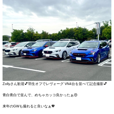
Zollyさん歓迎💕羽生オフでレヴォーグ VN4台を並べて記念撮影💕
青白青白で並んで、めちゃカッコ良かったぁ😍
来年のGWも撮れると良いなぁ💖