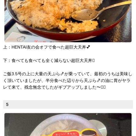
上：HENTAI友の会オフで食べた超巨大天丼💕
下：食べても食べても全く減らない超巨大天丼
ご飯3.5号の上に大量の天ぷら🍤が乗っていて、最初のうちは美味し
く頂いていましたが、半分食べた辺りから天ぷら🍤の油に胃がヤラ
レて来て、残念無念でしたがギブアップしました〜🤷‍♀️
5