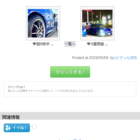
💖朝5時半 ...
一覧へ
💖3週間振 ...
Posted at 2026/05/09 by
ひでっち555
クリップとは？
気に入った記事をマイページに保存して、いつでも見られるようになります。
関連情報
イイね！