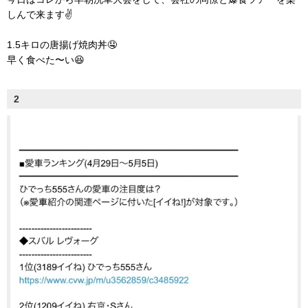
しんで来ます✌️
1.5キロの唐揚げ焼肉丼🤤
早く食べた〜い😆
2