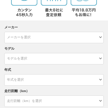
メーカー
モデル
年式
走行距離（km）