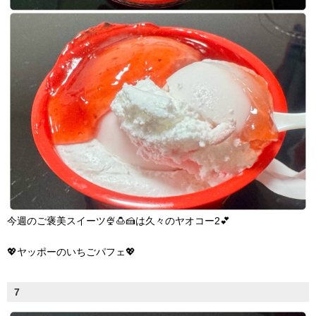
今週のご褒美スイーツ🍨🍮🍰は久々のヤオコー2💕
💖ヤッポーのいちごパフェ💖
7