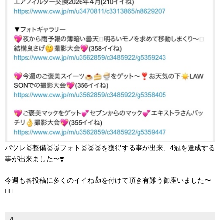
パツレ🥇整備🥇🥈フォト🥇🥈🥉を獲得する事が出来、4冠を達成する
事が出来ました〜❣️
今週も各投稿に多くのイイね👍を付けて頂き有難う御座いました〜
🙇‍♀️
4