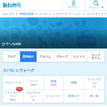
ログイン
メニュー
みんカラ
車種別情報
スバル
レヴォーグ
フォト
フォトギャラリ
ひでっち555
ラップ
ブログ
愛車紹介
アルバム
グループ
ヒストリ
タイム
スバル レヴォーグ
フォトアル
パーツ
整備
プロフィール
燃費
バム
(264)
(298)
(1)
NEW
フォトギャラ
クルマレビ
ヒストリー
愛車ログ
買い物
リー
ュー
(844)
(1)