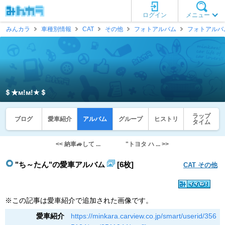
ログイン
メニュー
みんカラ
車種別情報
CAT
その他
フォトアルバム
フォトアルバ
＄★м!м!★＄
ラップ
ブログ
愛車紹介
アルバム
グループ
ヒストリ
タイム
<< 納車🚙して ...
"トヨタ ハ ... >>
"ち～たん"の愛車アルバム
[6枚]
CAT その他
※この記事は愛車紹介で追加された画像です。
愛車紹介
https://minkara.carview.co.jp/smart/userid/356