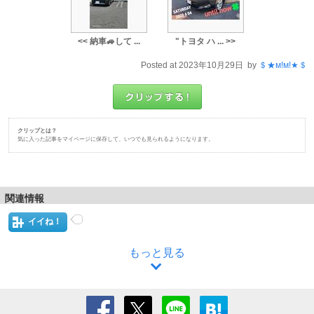
<< 納車🚙して ...
"トヨタ ハ ... >>
Posted at 2023年10月29日 by
＄★м!м!★＄
クリップとは？
気に入った記事をマイページに保存して、いつでも見られるようになります。
関連情報
イイね！
もっと見る