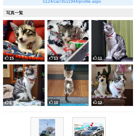
5124/car/3511944/profile.aspx
写真一覧
15
13
11
6
10
12