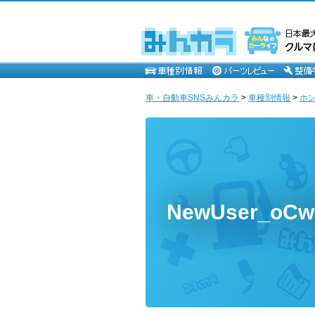
車・自動車SNSみんカラ
>
車種別情報
>
ホ
NewUser_oC