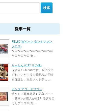
愛車一覧
FELIX (ダイハツ タントファン
クロス)
🐾🐱🐾😺🐾🐱🐾😺🐾🐱🐾😺🐾🐱
🐾😺🐾🐱🐾😺 � ...
ち～たん (CAT その他)
保護猫♀Chi-tanです。親に捨て
られていた生後１週間程の子猫
を保護し、里親さんを探し ...
ホンダ アコードワゴン
懐かしい写真発見❣💡🧐 アニー
キ新車✨🚙購入から3年後譲り受
けたアコワ💡 青 ...