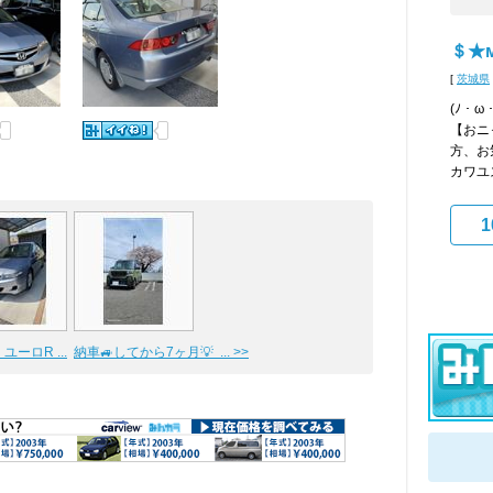
＄★м
[
茨城県
(ﾉ・
【おニ
方、お
カワユス
1
ユーロR ...
納車🚙してから7ヶ月💡 ... >>