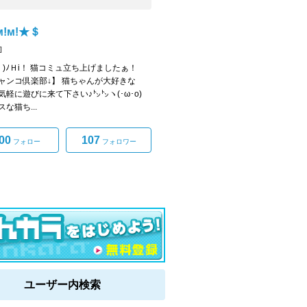
!м!★＄
]
ω・)ﾉＨi！ 猫コミュ立ち上げましたぁ！
ャンコ倶楽部↓】 猫ちゃんが大好きな
気軽に遊びに来て下さい♪㌧㌧ヽ(･ω･o)
な猫ち...
00
107
フォロー
フォロワー
ユーザー内検索