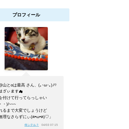
プロフィール
山とαは最高 さん、(⁠｡⁠･⁠ω⁠･⁠｡⁠)⁠ﾉ⁠♡
はざぃます☁
を付けて行ってらっしゃい
・・)/~~~
れるまで大変でしょうけど
無理なさらずにぃ(ฅ•ω•ฅ)♡」
何シテル？
04/03 07:15