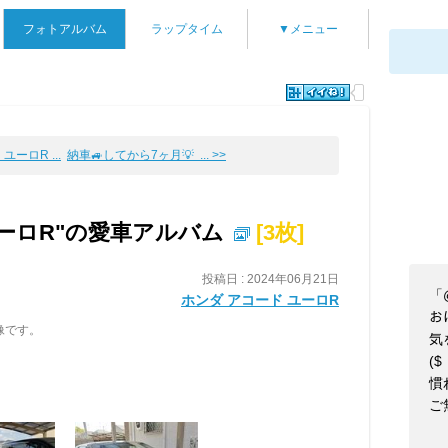
フォトアルバム
ラップタイム
▼メニュー
ユーロR ...
納車🚙してから7ヶ月💡 ... >>
ユーロR"の愛車アルバム
[3枚]
投稿日 : 2024年06月21日
「@
ホンダ アコード ユーロR
お
像です。
気
($
慣
ご