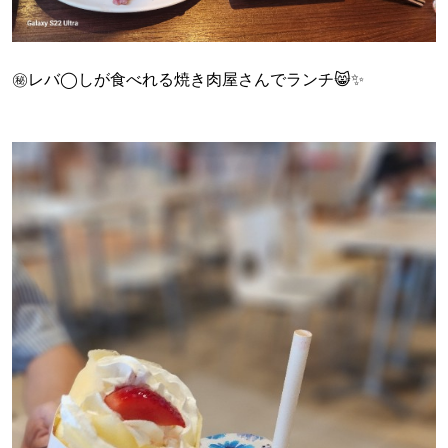
㊙️レバ◯しが食べれる焼き肉屋さんでランチ😸✨