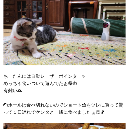
ちーたんには自動レーザーポインター✨
めっちゃ食いついて遊んでたぁ😄👍
有難い🙏
🎂ホールは食べ切れないのでショート🍰をツレに買って貰
って１日遅れでケンタと一緒に食べましたぁ😋🎵