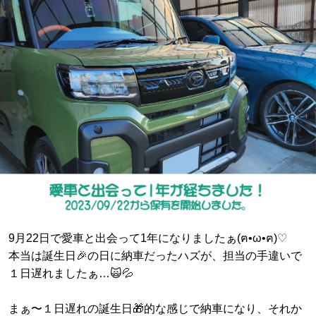
9月22日で愛車と出会って1年になりましたぁ(ฅ•ω•ฅ)♡
本当は誕生日🎉の日に納車だったハズが、担当の手違いで
１日遅れましたぁ…🙀💦
まぁ〜１日遅れの誕生日🎁的な感じで納車になり、それか