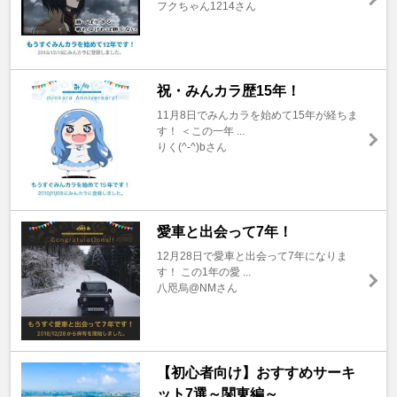
フクちゃん1214さん
祝・みんカラ歴15年！
11月8日でみんカラを始めて15年が経ちま
す！ ＜この一年 ...
りく(^-^)bさん
愛車と出会って7年！
12月28日で愛車と出会って7年になりま
す！ この1年の愛 ...
八咫烏@NMさん
【初心者向け】おすすめサーキ
ット7選～関東編～