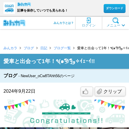
ダウンロード
記事を保存していつでも見られる！
みんカラとは？
ログイン
メニュー
みんカラ
ブログ
日記
ブログ一覧
愛車と出会って
愛車と出会って1年！٩(๑⁼̴̤̆ꈊ⁼̴̤̆)و✧ｲｪｰｲ!!
ブログ
NewUser_oCw8TAhh56のページ
2024年9月22日
クリップ