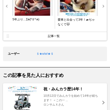
5年ぶり…Σฅ(º ﾛ º ฅ)
愛車と出会って3年！🚙ぢゃ
なくて🐱
記事一覧
ユーザー
＄★м!м!★＄
この記事を見た人におすすめ
祝・みんカラ歴14年！
10月12日でみんカラを始めて14年が経ち
ます！ ＜この一 ...
ロンサムＸさん