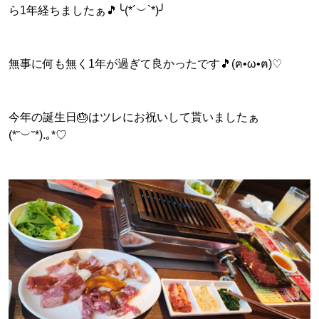
ら1年経ちましたぁ🎵╰⁠(⁠*⁠´⁠︶⁠`⁠*⁠)⁠╯
無事に何も無く1年が過ぎて良かったです🎵(ฅ•ω•ฅ)♡
今年の誕生日🎂はツレにお祝いして貰いましたぁ
(⁠*⁠˘⁠︶⁠˘⁠*⁠)⁠.⁠｡⁠*⁠♡