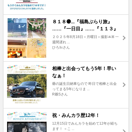
８１８🟣...『福島ぶらり旅』
……『一日目』……『１１３』
２０２５年8月18日＜月曜日＞撮影ꔛꕤ 一
週間遅れ ...
ひろﾈｪさん
相棒と出会ってもう5年！早い
なぁ！
爺の誕生日納車なので 昨日で相棒と出会
ってまる5年になりま ...
R爺Sさん
祝・みんカラ歴12年！
12月15日でみんカラを始めて12年が経ち
ます！ ＜こ ...