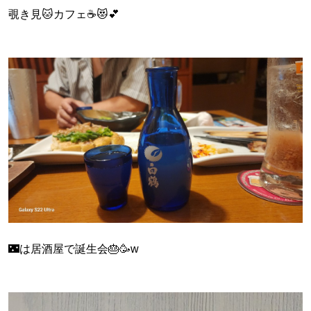
覗き見🐱カフェ☕😻💕
🌃は居酒屋で誕生会🎂🥳w