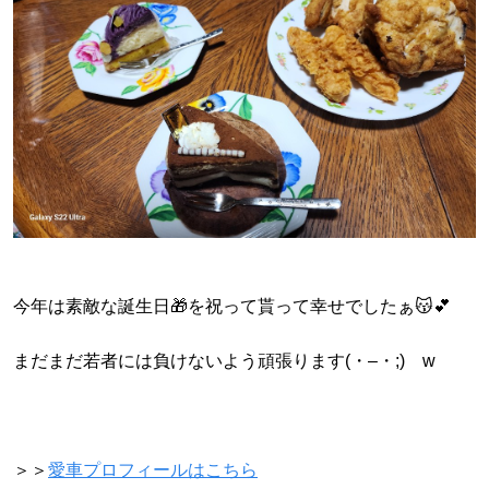
今年は素敵な誕生日🎁を祝って貰って幸せでしたぁ😽💕
まだまだ若者には負けないよう頑張ります(⁠・⁠–⁠・⁠;⁠)⁠ゞw
＞＞
愛車プロフィールはこちら