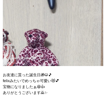
お友達に貰った誕生日🎁😺🎵
felixみたいでめっちゃ可愛い😻💕
宝物になりましたぁ😆👍
ありがとうございます🙇✨