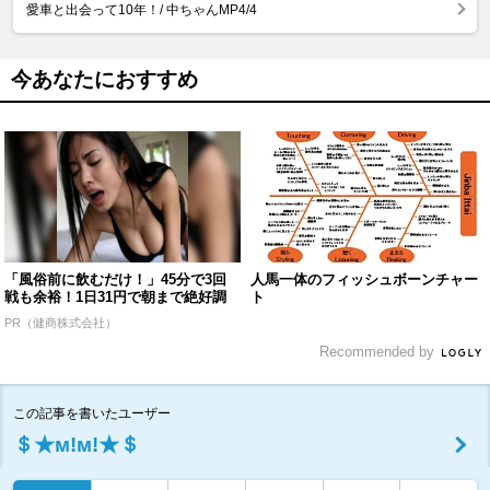
愛車と出会って10年！/ 中ちゃんMP4/4
今あなたにおすすめ
「風俗前に飲むだけ！」45分で3回
人馬一体のフィッシュボーンチャー
戦も余裕！1日31円で朝まで絶好調
ト
PR（健商株式会社）
Recommended by
この記事を書いたユーザー
＄★м!м!★＄