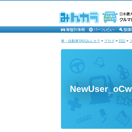
車・自動車SNSみんカラ
>
ブログ
>
日記
>
NewUser_oC