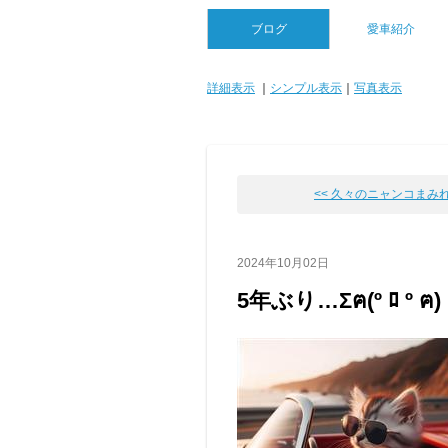
ブログ
愛車紹介
詳細表示
｜
シンプル表示
｜
写真表示
<< 久々のニャンコまみれ🎵(
2024年10月02日
5年ぶり…Σฅ(º ﾛ º ฅ)