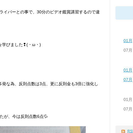
許の優良ドライバーとの事で、30分のビデオ鑑賞講習するので違
01月
ました❢(⁠・⁠ω・⁠)⁠ゞ
07月
01月
07月
多発な為、反則点数は3点、更に反則金も3倍に強化し
01月
07月
たが、今は反則点数6点💦
RS