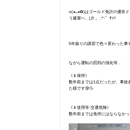
σ(⁠◕⁠ᴗ⁠◕⁠✿⁠)はゴールド免
う建屋へ…|彡.。.:*･゜ｻｯ!!
5年振りの講習で色々変わった事を学び
ながら運転の罰則の強化等…
《📱保持》
数年前までは1点だったが、事故
た様です😰💦
《📱使用等·交通危険》
数年前までは免停にはならなかっ