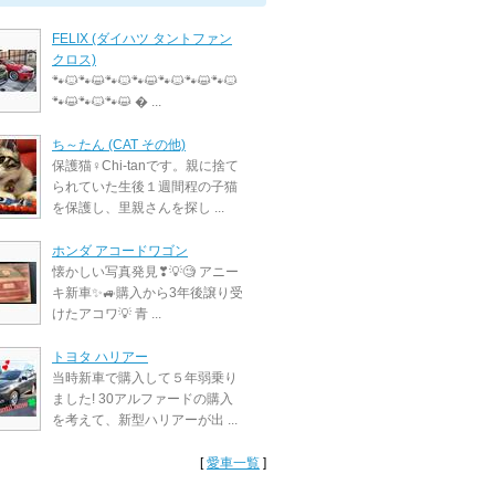
FELIX (ダイハツ タントファン
クロス)
🐾🐱🐾😺🐾🐱🐾😺🐾🐱🐾😺🐾🐱
🐾😺🐾🐱🐾😺 � ...
ち～たん (CAT その他)
保護猫♀Chi-tanです。親に捨て
られていた生後１週間程の子猫
を保護し、里親さんを探し ...
ホンダ アコードワゴン
懐かしい写真発見❣💡🧐 アニー
キ新車✨🚙購入から3年後譲り受
けたアコワ💡 青 ...
トヨタ ハリアー
当時新車で購入して５年弱乗り
ました! 30アルファードの購入
を考えて、新型ハリアーが出 ...
[
愛車一覧
]