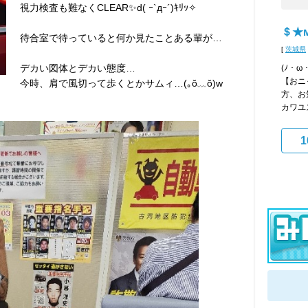
視力検査も難なくCLEAR✨d( ｰ`дｰ´)ｷﾘｯ✧
＄★м
待合室で待っていると何か見たことある輩が…
[
茨城県
デカい図体とデカい態度…
(ﾉ・
【おニ
今時、肩で風切って歩くとかサムィ…(⁠｡⁠ŏ⁠﹏⁠ŏ⁠)w
方、お
カワユス
1