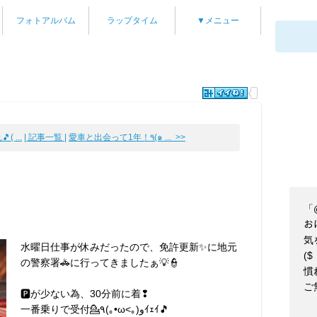
フォトアルバム
ラップタイム
▼メニュー
 ...
| 記事一覧 |
愛車と出会って1年！٩(๑ ... >>
「@
お
気
水曜日仕事が休みだったので、免許更新✨に地元
($
の警察署🚓に行ってきましたぁ💡👮
慣
ご
🅿️が少ない為、30分前に着❢
一番乗りで受付💁٩(｡•ω<｡)وｲｪｲ🎵