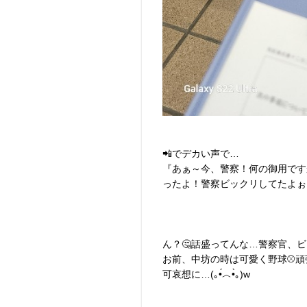
📲でデカい声で…
『あぁ～今、警察！何の御用です
ったよ！警察ビックリしてたよぉ
ん？🤔話盛ってんな…警察官、ビック
お前、中坊の時は可愛く野球⚾️
可哀想に…(⁠｡⁠•́⁠︿⁠•̀⁠｡⁠)w