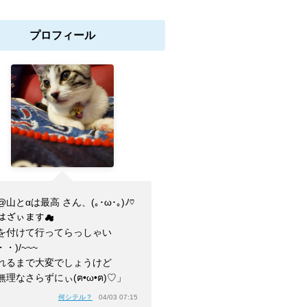
プロフィール
山とαは最高 さん、(⁠｡⁠･⁠ω⁠･⁠｡⁠)⁠ﾉ⁠♡
はざぃます☁
を付けて行ってらっしゃい
・・)/~~~
れるまで大変でしょうけど
無理なさらずにぃ(ฅ•ω•ฅ)♡」
何シテル？
04/03 07:15