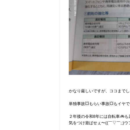
かなり厳しいですが、ココまでし
単独事故💥もらい事故💥もイヤです
２年後の令和8年には自転車🚲
気をつけ遊ばせぇ〜((￣▽￣;;)