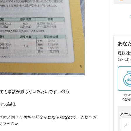
あな
複数社
調べよ
ても事故が減らないみたいです…😓💦
ね🙀💦
メー
️も原付と同じく切符と罰金制になる様なので、皆様もお
ウフフ〜♡w