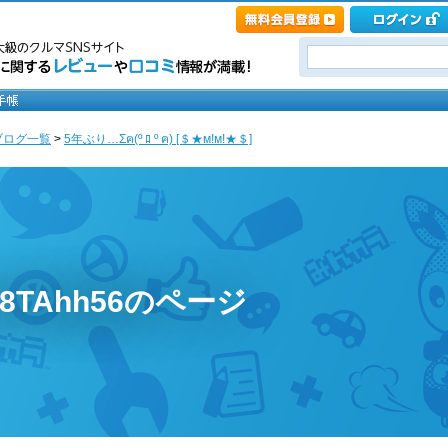
ブログ一覧
>
5年ぶり…Σฅ(º ﾛ º ฅ) [＄★м!м!★＄]
w8TAhh56のページ