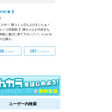
!м!★＄
]
ω・)ﾉＨi！ 猫コミュ立ち上げましたぁ！
ャンコ倶楽部↓】 猫ちゃんが大好きな
気軽に遊びに来て下さい♪㌧㌧ヽ(･ω･o)
な猫ち...
00
107
フォロー
フォロワー
ユーザー内検索