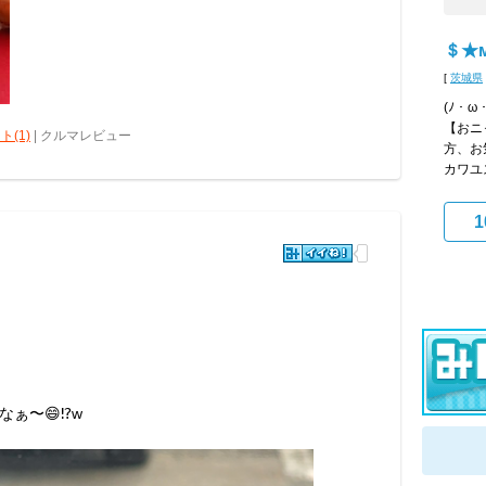
＄★м
[
茨城県
(ﾉ・
【おニ
ト(1)
| クルマレビュー
方、お
カワユス
1
ぁ〜😄⁉️w