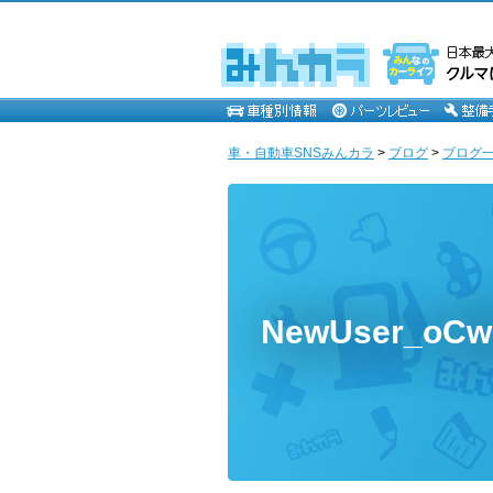
車・自動車SNSみんカラ
>
ブログ
>
ブログ一覧
NewUser_oC