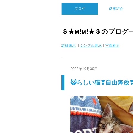
ブログ
愛車紹介
＄★м!м!★＄のブログ
詳細表示
｜
シンプル表示
｜
写真表示
2023年10月30日
😺らしい猫❣自由奔放