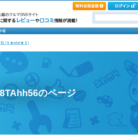
 [＄★м!м!★＄]
w8TAhh56のページ