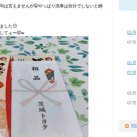
句は言えませんが🤫やっぱり洗車は自分でしないと納
ました🙂
01月
てぇ〜🤣w
07月
01月
07月
01月
07月
RS