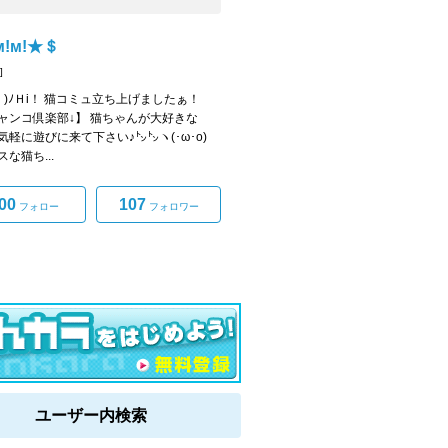
!м!★＄
]
ω・)ﾉＨi！ 猫コミュ立ち上げましたぁ！
ャンコ倶楽部↓】 猫ちゃんが大好きな
気軽に遊びに来て下さい♪㌧㌧ヽ(･ω･o)
な猫ち...
00
107
フォロー
フォロワー
ユーザー内検索