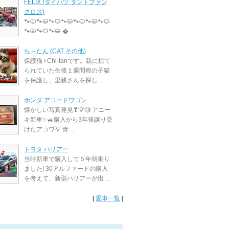
FELIX (ダイハツ タントファン
クロス)
🐾🐱🐾😺🐾🐱🐾😺🐾🐱🐾😺🐾🐱
🐾😺🐾🐱🐾😺 � ...
ち～たん (CAT その他)
保護猫♀Chi-tanです。親に捨て
られていた生後１週間程の子猫
を保護し、里親さんを探し ...
ホンダ アコードワゴン
懐かしい写真発見❣💡🧐 アニー
キ新車✨🚙購入から3年後譲り受
けたアコワ💡 青 ...
トヨタ ハリアー
当時新車で購入して５年弱乗り
ました! 30アルファードの購入
を考えて、新型ハリアーが出 ...
[
愛車一覧
]