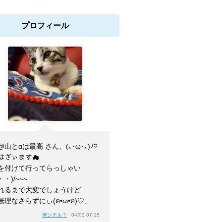
プロフィール
山とαは最高 さん、(⁠｡⁠･⁠ω⁠･⁠｡⁠)⁠ﾉ⁠♡
はざぃます☁
を付けて行ってらっしゃい
・・)/~~~
れるまで大変でしょうけど
無理なさらずにぃ(ฅ•ω•ฅ)♡」
何シテル？
04/03 07:15