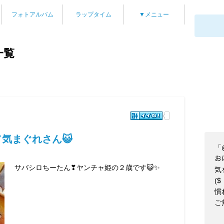
フォトアルバム
ラップタイム
▼メニュー
一覧
❣気まぐれさん😺
「@
お
サバシロちーたん❣ヤンチャ姫の２歳です😺✨
気
($
慣
ご