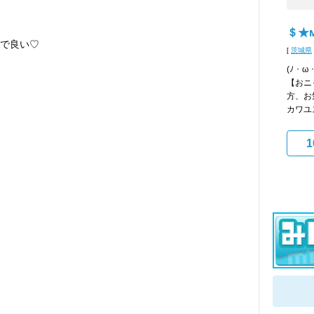
＄★м
けで良い♡
[
茨城県
(ﾉ・
【おニ
方、お
カワユス
1