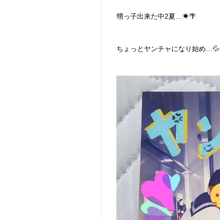
甥っ子出来た中2夏…☀🌴
ちょっとヤンチャになり始め…💦