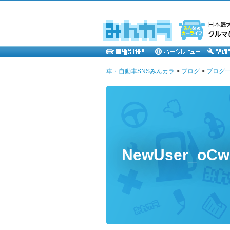
車・自動車SNSみんカラ
>
ブログ
>
ブログ一覧
NewUser_oC