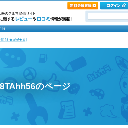
 [＄★м!м!★＄]
w8TAhh56のページ