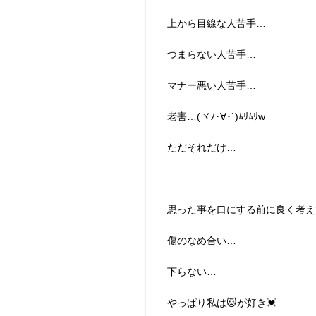
上から目線な人苦手…
つまらない人苦手…
マナー悪い人苦手…
老害…(ヾﾉ･∀･`)ﾑﾘﾑﾘw
ただそれだけ…
思った事を口にする前に良く考え
傷のなめ合い…
下らない…
やっぱり私は🐱が好き💓