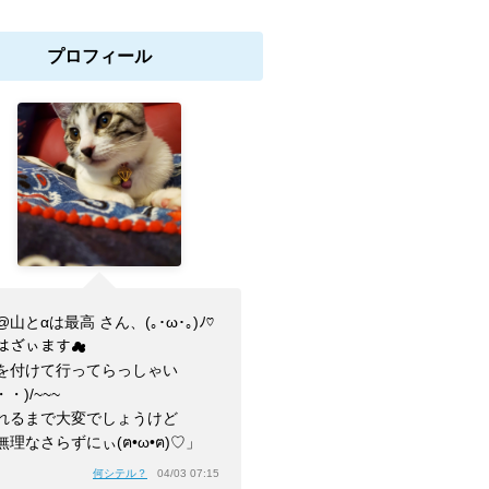
プロフィール
山とαは最高 さん、(⁠｡⁠･⁠ω⁠･⁠｡⁠)⁠ﾉ⁠♡
はざぃます☁
を付けて行ってらっしゃい
・・)/~~~
れるまで大変でしょうけど
無理なさらずにぃ(ฅ•ω•ฅ)♡」
何シテル？
04/03 07:15