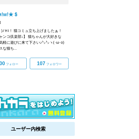
!м!★＄
]
ω・)ﾉＨi！ 猫コミュ立ち上げましたぁ！
ャンコ倶楽部↓】 猫ちゃんが大好きな
気軽に遊びに来て下さい♪㌧㌧ヽ(･ω･o)
な猫ち...
00
107
フォロー
フォロワー
ユーザー内検索