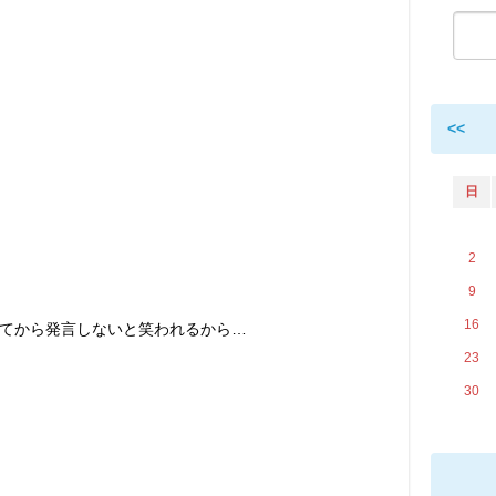
<<
日
2
9
16
てから発言しないと笑われるから…
23
30