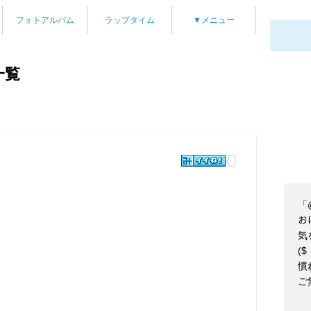
フォトアルバム
ラップタイム
▼メニュー
一覧
「@
お
気
($
慣
ご