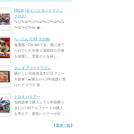
FELIX (ダイハツ タントファン
クロス)
🐾🐱🐾😺🐾🐱🐾😺🐾🐱🐾😺🐾🐱
🐾😺🐾🐱🐾😺 � ...
ち～たん (CAT その他)
保護猫♀Chi-tanです。親に捨て
られていた生後１週間程の子猫
を保護し、里親さんを探し ...
ホンダ アコードワゴン
懐かしい写真発見❣💡🧐 アニー
キ新車✨🚙購入から3年後譲り受
けたアコワ💡 青 ...
トヨタ ハリアー
当時新車で購入して５年弱乗り
ました! 30アルファードの購入
を考えて、新型ハリアーが出 ...
[
愛車一覧
]