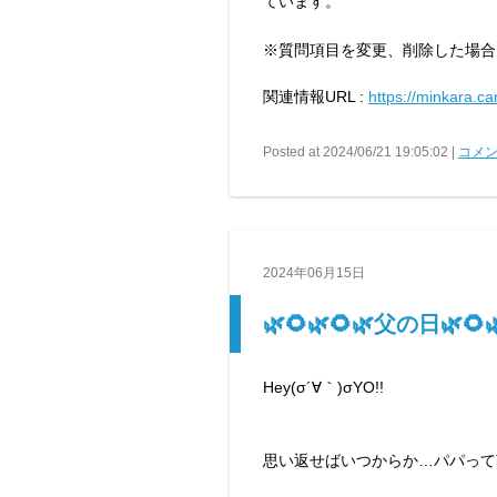
ています。
※質問項目を変更、削除した場合
関連情報URL :
https://minkara.c
Posted at 2024/06/21 19:05:02 |
コメン
2024年06月15日
🌿🌻🌿🌻🌿父の日🌿🌻
Hey(σ´∀｀)σYO!!
思い返せばいつからか…パパって