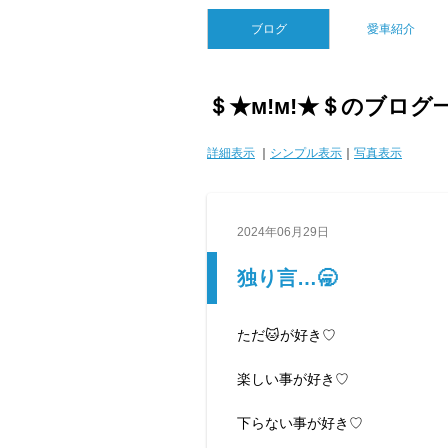
ブログ
愛車紹介
＄★м!м!★＄のブログ
詳細表示
｜
シンプル表示
｜
写真表示
2024年06月29日
独り言…🥱
ただ🐱が好き♡
楽しい事が好き♡
下らない事が好き♡