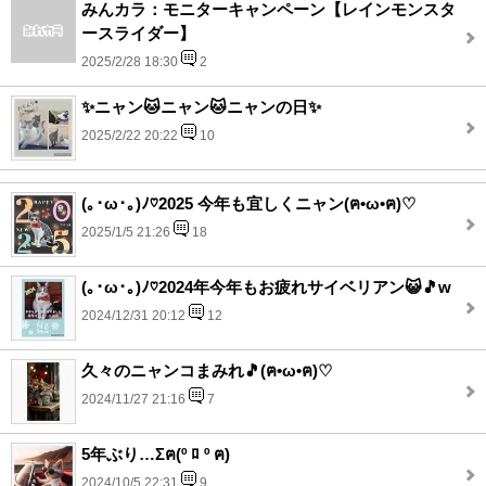
みんカラ：モニターキャンペーン【レインモンスタ
ースライダー】
2025/2/28 18:30
2
✨ニャン🐱ニャン🐱ニャンの日✨
2025/2/22 20:22
10
(⁠｡⁠･⁠ω⁠･⁠｡⁠)⁠ﾉ⁠♡2025 今年も宜しくニャン(ฅ•ω•ฅ)♡
2025/1/5 21:26
18
(⁠｡⁠･⁠ω⁠･⁠｡⁠)⁠ﾉ⁠♡2024年今年もお疲れサイベリアン😺🎵w
2024/12/31 20:12
12
久々のニャンコまみれ🎵(ฅ•ω•ฅ)♡
2024/11/27 21:16
7
5年ぶり…Σฅ(º ﾛ º ฅ)
2024/10/5 22:31
9