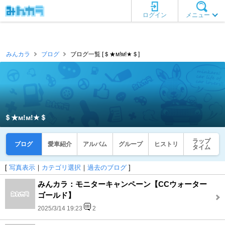
ログイン
メニュー
みんカラ
ブログ
ブログ一覧 [＄★м!м!★＄]
＄★м!м!★＄
ラップ
ブログ
愛車紹介
アルバム
グループ
ヒストリ
タイム
[
写真表示
｜
カテゴリ選択
｜
過去のブログ
]
みんカラ：モニターキャンペーン【CCウォーター
ゴールド】
2025/3/14 19:23
2