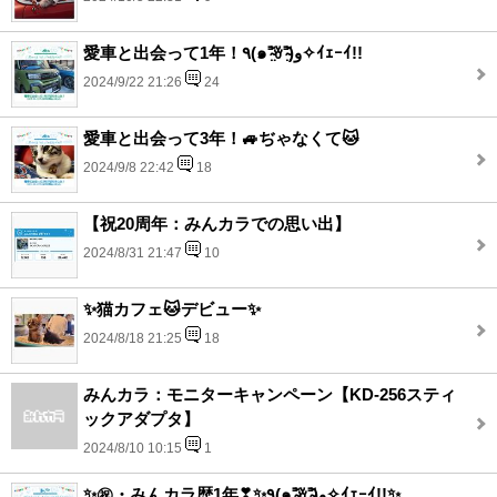
愛車と出会って1年！٩(๑⁼̴̤̆ꈊ⁼̴̤̆)و✧ｲｪｰｲ!!
2024/9/22 21:26
24
愛車と出会って3年！🚙ぢゃなくて🐱
2024/9/8 22:42
18
【祝20周年：みんカラでの思い出】
2024/8/31 21:47
10
✨猫カフェ🐱デビュー✨
2024/8/18 21:25
18
みんカラ：モニターキャンペーン【KD-256スティ
ックアダプタ】
2024/8/10 10:15
1
✨㊗️・みんカラ歴1年❣✨٩(๑⁼̴̤̆ꈊ⁼̴̤̆)و✧ｲｪｰｲ!!✨