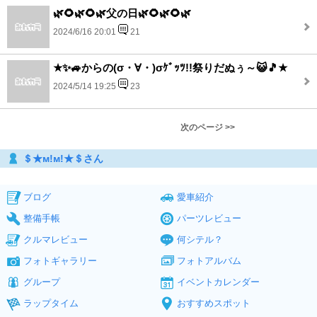
🌿🌻🌿🌻🌿父の日🌿🌻🌿🌻🌿
2024/6/16 20:01
21
★✨🚙からの(σ・∀・)σｹﾞｯﾂ!!祭りだぬぅ～😺🎵★
2024/5/14 19:25
23
次のページ >>
＄★м!м!★＄さん
ブログ
愛車紹介
整備手帳
パーツレビュー
クルマレビュー
何シテル？
フォトギャラリー
フォトアルバム
グループ
イベントカレンダー
ラップタイム
おすすめスポット