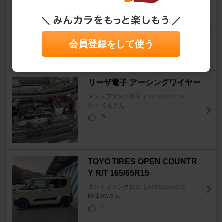
TOYO TIRES OPEN COUNTR
Y R/T 155/65R14
タントファンクロス
[LA650S/LA660S]
黒豹海苔◆UF31/JJ5Coさん
会員登録をして使う
14
リーザ電子 アーシングワイヤー
タントファンクロス
[LA650S/LA660S]
ルー くんさん
15
TOYO TIRES OPEN COUNTR
Y R/T 165/65R15
タントファンクロス
[LA650S/LA660S]
kei1lowさん
14