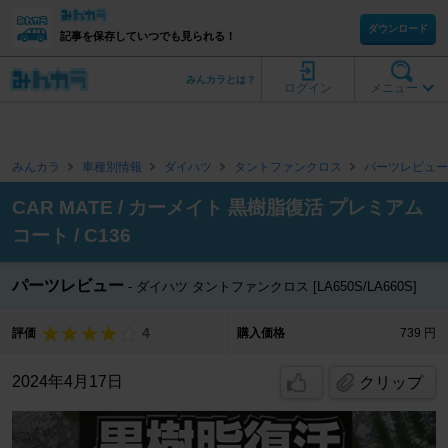
ダウンロード
記事を保存していつでも見られる！
みんカラとは？
ログイン
メニュー
みんカラ
車種別情報
ダイハツ
タントファンクロス
パーツレビュー
CAR MATE / カーメイト 黒樹脂復活 プレミアム
コート / C136
パーツレビュー
ダイハツ タントファンクロス [LA650S/LA660S]
4
評価
購入価格
739 円
2024年4月17日
クリップ