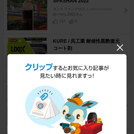
SPASHAN 2022
タントファンクロス
[LA650S/LA660S]
みーやん2002さん
137
0
KURE / 呉工業 耐候性黒艶復元
コート剤
タントファンクロス
[LA650S/LA660S]
hiro_worstさん
471
1
KeePer技研 フレッシュキーパ
ー
タントファンクロス
[LA650S/LA660S]
クワトロバジーナ008さん
14
0