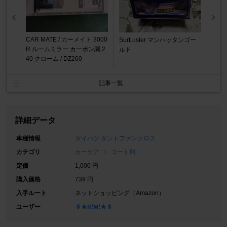
CAR MATE / カーメイト 3000
SurLuster マンハッタンゴー
R ルームミラー カーボン調 2
ルド
40 クローム / DZ260
記事一覧
詳細データ
車種情報
ダイハツ タントファンクロス
カテゴリ
カーケア
コート剤
定価
1,000 円
購入価格
739 円
入手ルート
ネットショッピング（Amazon）
ユーザー
＄★м!м!★＄