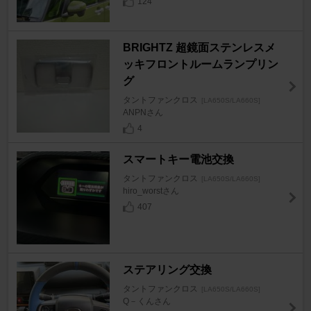
124
BRIGHTZ 超鏡面ステンレスメ
ッキフロントルームランプリン
グ
タントファンクロス
[LA650S/LA660S]
ANPNさん
4
スマートキー電池交換
タントファンクロス
[LA650S/LA660S]
hiro_worstさん
407
ステアリング交換
タントファンクロス
[LA650S/LA660S]
Q－くんさん