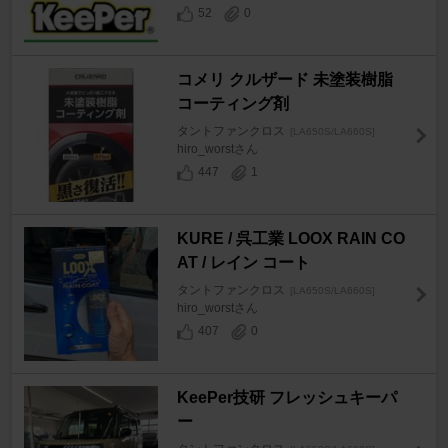
52
0
コメリ クルザード 未塗装樹脂
コーティング剤
タントファンクロス
[LA650S/LA660S]
hiro_worstさん
447
1
KURE / 呉工業 LOOX RAIN CO
AT / レイン コート
タントファンクロス
[LA650S/LA660S]
hiro_worstさん
407
0
KeePer技研 フレッシュキーパ
ー