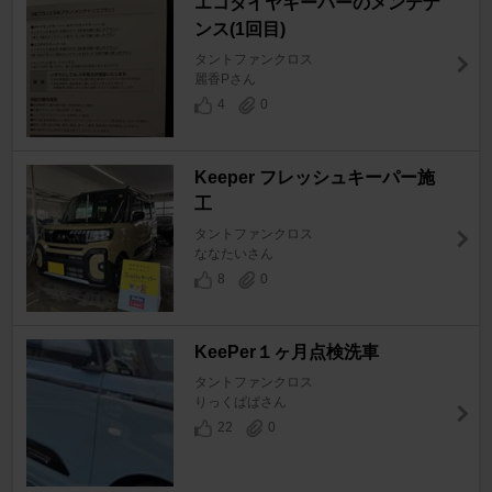
エコダイヤキーパーのメンテナ
ンス(1回目)
タントファンクロス
麗香Pさん
4
0
Keeper フレッシュキーパー施
工
タントファンクロス
ななたいさん
8
0
KeePer１ヶ月点検洗車
タントファンクロス
りっくぱぱさん
22
0