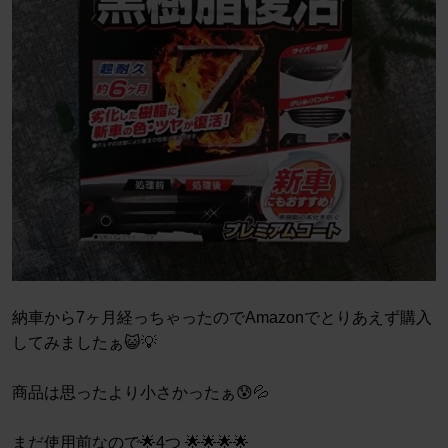
納車から7ヶ月経っちゃったのでAmazonでとりあえず購入
してみましたぁ😺💡
商品は思ったより小さかったぁ😰💦
まだ使用前なので🌟4つ 🌟🌟🌟🌟