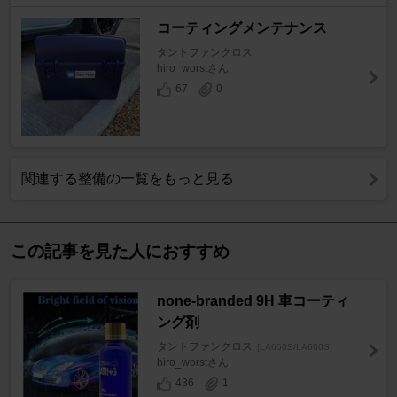
コーティングメンテナンス
タントファンクロス
hiro_worstさん
67
0
関連する整備の一覧をもっと見る
この記事を見た人におすすめ
none-branded 9H 車コーティ
ング剤
タントファンクロス
[LA650S/LA660S]
hiro_worstさん
436
1