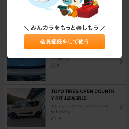
ロテクション(カーボン調)
タントファンクロス
[LA650S/LA660S]
インプスペＣさん
10
会員登録をして使う
CARTIST サンシェード
タントファンクロス
[LA650S/LA660S]
アルe創さん
8
TOYO TIRES OPEN COUNTR
Y R/T 165/65R15
タントファンクロス
[LA650S/LA660S]
kei1lowさん
14