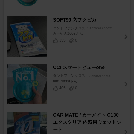
SOFT99 窓フクピカ
タントファンクロス
[LA650S/LA660S]
みーやん2002さん
155
0
CCI スマートビューone
タントファンクロス
[LA650S/LA660S]
hiro_worstさん
405
0
CAR MATE / カーメイト C130
エクスクリア 内窓用ウェットシ
ート