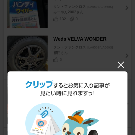
タントファンクロス
[LA650S/LA660S]
みーやん2002さん
132
0
Weds VELVA WONDER
タントファンクロス
[LA650S/LA660S]
祁門さん
6
KENWOOD 彩速ナビ
タントファンクロス
[LA650S/LA660S]
エルフィンナイトさん
27
ダイハツ(純正) ドアハンドルプ