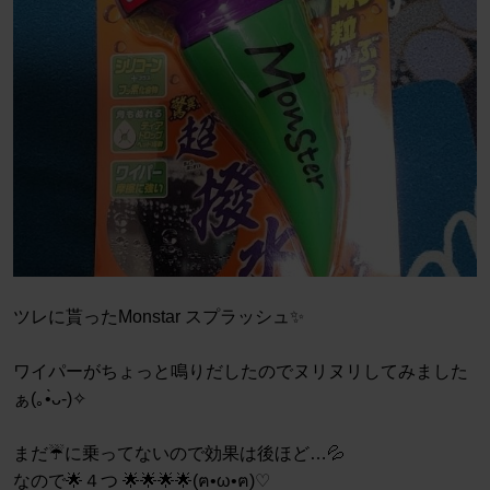
ツレに貰ったMonstar スプラッシュ✨
ワイパーがちょっと鳴りだしたのでヌリヌリしてみました
ぁ(⁠｡⁠•̀⁠ᴗ⁠-⁠)⁠✧
まだ☔に乗ってないので効果は後ほど…💦
なので🌟４つ 🌟🌟🌟🌟(ฅ•ω•ฅ)♡