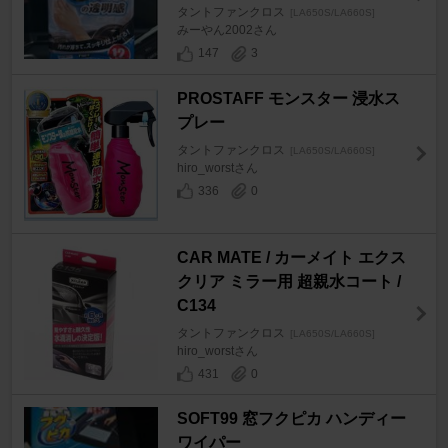
タントファンクロス
[LA650S/LA660S]
みーやん2002さん
147
3
PROSTAFF モンスター 浸水ス
プレー
タントファンクロス
[LA650S/LA660S]
hiro_worstさん
336
0
CAR MATE / カーメイト エクス
クリア ミラー用 超親水コート /
C134
タントファンクロス
[LA650S/LA660S]
hiro_worstさん
431
0
SOFT99 窓フクピカ ハンディー
ワイパー