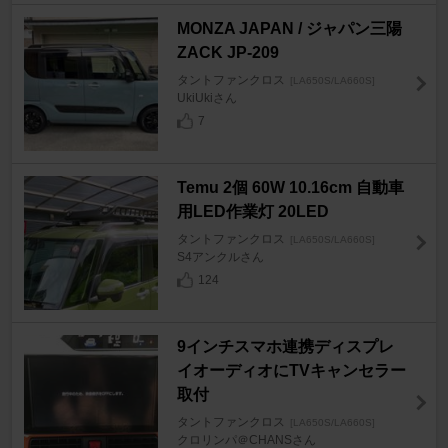
MONZA JAPAN / ジャパン三陽
ZACK JP-209
タントファンクロス
[LA650S/LA660S]
UkiUkiさん
7
Temu 2個 60W 10.16cm 自動車
用LED作業灯 20LED
タントファンクロス
[LA650S/LA660S]
S4アンクルさん
124
9インチスマホ連携ディスプレ
イオーディオにTVキャンセラー
取付
タントファンクロス
[LA650S/LA660S]
クロリンパ＠CHANSさん