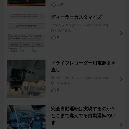
110
ディーラーカスタマイズ
タントファンクロス
[LA650S/LA660S]
にゃんぞさん
0
ドライブレコーダー用電源引き
直し
タントファンクロス
[LA650S/LA660S]
Q－くんさん
5
完全自動運転は実現するのか？
どこまで進んでる自動運転のい
ま