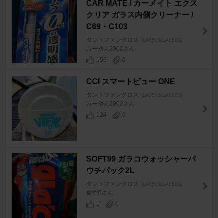
CAR MATE / カーメイト エクス
クリア ガラス内側クリーナー /
C69・C103
タントファンクロス
[LA650S/LA660S]
みーやん2002さん
155
0
CCI スマートビュー ONE
タントファンクロス
[LA650S/LA660S]
みーやん2002さん
124
0
SOFT99 ガラコウォッシャーパ
ウチパック2L
タントファンクロス
[LA650S/LA660S]
麗香Pさん
1
0