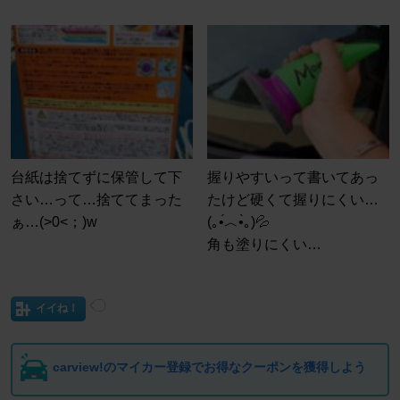
台紙は捨てずに保管して下
握りやすいって書いてあっ
さい…って…捨ててまった
たけど硬くて握りにくい…
ぁ…(⁠>⁠0⁠<⁠；⁠)w
(⁠｡⁠•́⁠︿⁠•̀⁠｡⁠)💦
角も塗りにくい…
イイね！
carview!のマイカー登録でお得なクーポンを獲得しよう