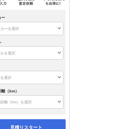
カー
ル
距離（km）
見積りスタート