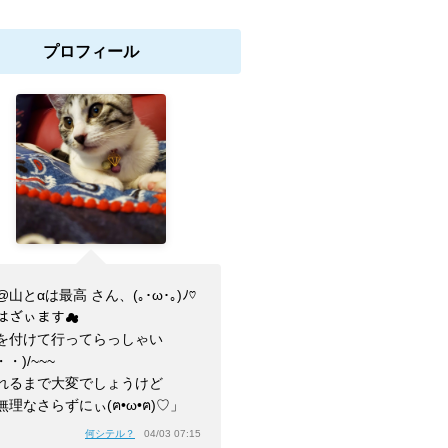
プロフィール
山とαは最高 さん、(⁠｡⁠･⁠ω⁠･⁠｡⁠)⁠ﾉ⁠♡
はざぃます☁
を付けて行ってらっしゃい
・・)/~~~
れるまで大変でしょうけど
無理なさらずにぃ(ฅ•ω•ฅ)♡」
何シテル？
04/03 07:15