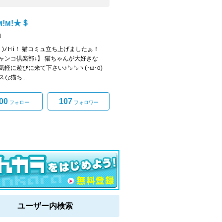
!м!★＄
]
ω・)ﾉＨi！ 猫コミュ立ち上げましたぁ！
ャンコ倶楽部↓】 猫ちゃんが大好きな
気軽に遊びに来て下さい♪㌧㌧ヽ(･ω･o)
な猫ち...
00
107
フォロー
フォロワー
ユーザー内検索