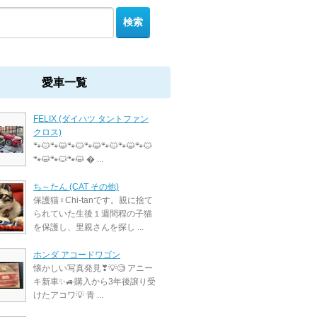
愛車一覧
FELIX (ダイハツ タントファン
クロス)
🐾🐱🐾😺🐾🐱🐾😺🐾🐱🐾😺🐾🐱
🐾😺🐾🐱🐾😺 � ...
ち～たん (CAT その他)
保護猫♀Chi-tanです。親に捨て
られていた生後１週間程の子猫
を保護し、里親さんを探し ...
ホンダ アコードワゴン
懐かしい写真発見❣💡🧐 アニー
キ新車✨🚙購入から3年後譲り受
けたアコワ💡 青 ...