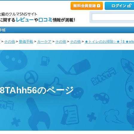
T
>
その他
>
整備手帳
>
カーケア
>
その他
>
その他
>
★トイレのお掃除✨★ [＄★м!м
w8TAhh56のページ