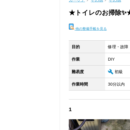
カーケア
その他
その他
★トイレのお掃除✨
他の整備手帳を見る
目的
修理・故障
作業
DIY
難易度
初級
作業時間
30分以内
1