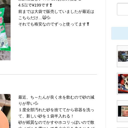
4.5㍑で¥199です❢
前までは大袋で販売していましたが最近は
こちらだけ…🙀💦
それでも格安なのでずっと使ってます❣
最近、ち～たんが良く水を飲むので砂の減
りが早い💦
１度全部汚れた砂を捨ててから容器を洗っ
て、新しい砂を１袋半入れる！
砂が紙質なのでかすやホコリっぽいので散