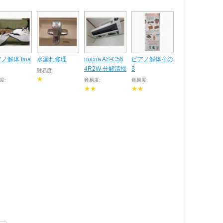
ノ解体 fina
水漏れ修理
nocria AS-C56
ピアノ解体その
4R2W 分解清掃
3
難易度:
★
度:
難易度:
難易度:
★★
★★