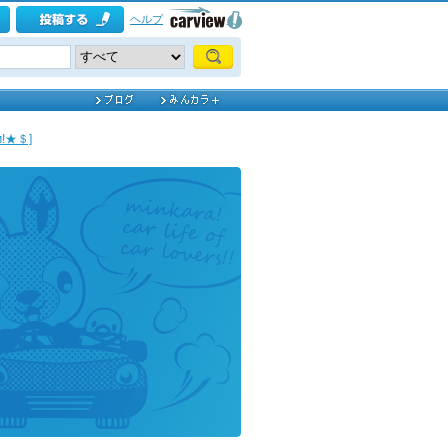
ヘルプ
!★＄]