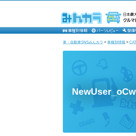
車・自動車SNSみんカラ
>
車種別情報
>
CA
NewUser_oC