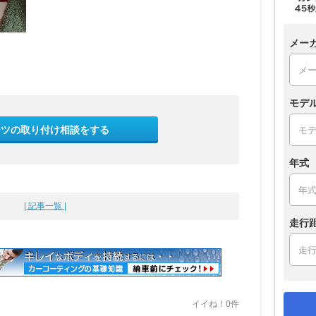
メー
モデ
ーツの取り付け相談をする
年式
| 記事一覧 |
走行
イイね！0件