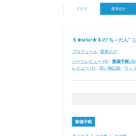
ブログ
愛車紹介
＄★м!м!★＄の"ち～たん"
[
プロフィール
(
愛車ログ
)
パーツレビュー (4)
|
整備手帳 (1)
レビュー (1)
|
買い物記録
|
ラッ
整備手帳