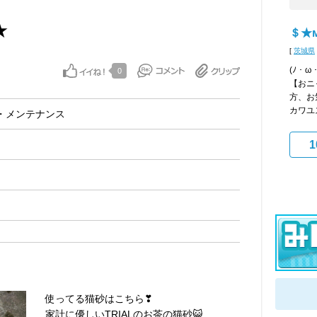
★
＄★м
[
茨城県
(ﾉ・
0
【おニ
方、お
カワユス
・メンテナンス
1
使ってる猫砂はこちら❣
家計に優しいTRIALのお茶の猫砂😺