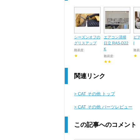
シーズンオフの
エアコン清掃
ピア
グリスアップ
日立 RAS-D22
l
K
難易度:
難易
★
★
難易度:
★★
関連リンク
> CAT その他 トップ
> CAT その他 パーツレビュー
この記事へのコメント