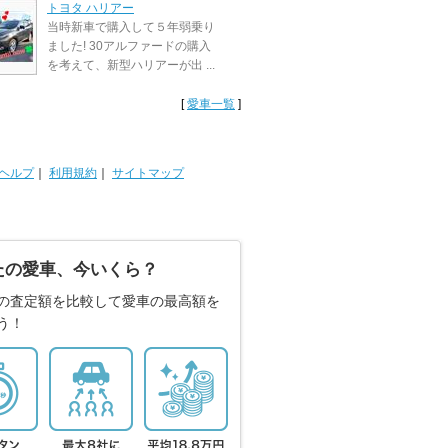
トヨタ ハリアー
当時新車で購入して５年弱乗り
ました! 30アルファードの購入
を考えて、新型ハリアーが出 ...
[
愛車一覧
]
ヘルプ
｜
利用規約
｜
サイトマップ
たの愛車、今いくら？
の査定額を比較して愛車の最高額を
う！