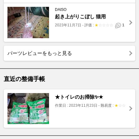
DAISO
起き上がりこぼし 猫用
2023年11月7日
-
評価 :
★
☆
☆
☆
☆
1
パーツレビューをもっと見る
直近の整備手帳
★トイレのお掃除✨★
作業日 : 2023年11月23日
-
難易度 :
★
☆
☆