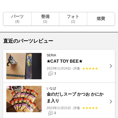
パーツ
整備
フォト
燃費
(4)
(1)
(1)
直近のパーツレビュー
SERIA
★CAT TOY BEE★
2023年11月24日
-
評価 :
★
★
★
★
★
3
いなば
金のだしスープ かつお かにか
ま入り
2023年11月21日
-
評価 :
★
★
★
★
★
2