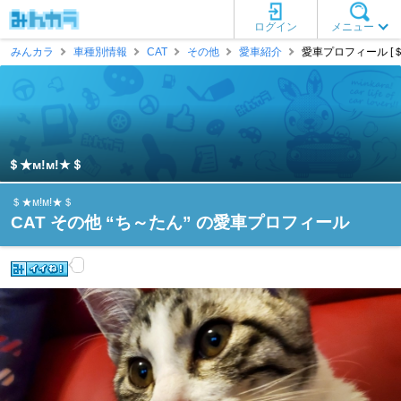
ログイン
メニュー
みんカラ
車種別情報
CAT
その他
愛車紹介
愛車プロフィール [＄★
＄★м!м!★＄
＄★м!м!★＄
CAT その他 “ち～たん” の愛車プロフィール