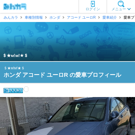
ログイン
メニュー
みんカラ
車種別情報
ホンダ
アコード ユーロR
愛車紹介
愛車プロ
＄★м!м!★＄
＄★м!м!★＄
ホンダ アコード ユーロR の愛車プロフィール