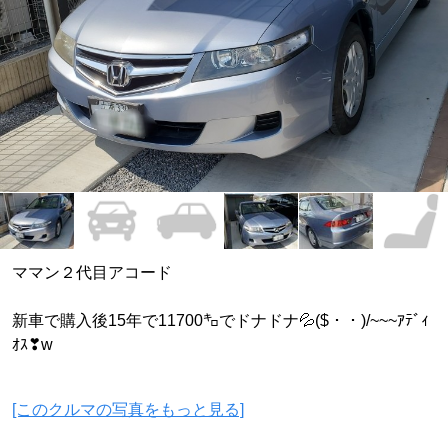
ママン２代目アコード
新車で購入後15年で11700㌔でドナドナ💦($・・)/~~~ｱﾃﾞｨ
ｵｽ❣w
[このクルマの写真をもっと見る]