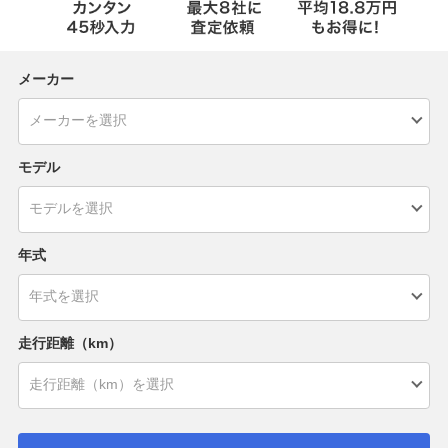
メーカー
モデル
年式
走行距離（km）