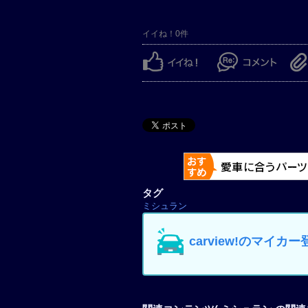
イイね！0件
タグ
ミシュラン
carview!のマイ