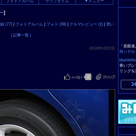
フォトアルバム
ラップタイム
▼メニュー
]
ー
 (77)
|
フォトアルバム
|
フォト (39)
|
クルマレビュー (1)
|
買い
| 記事一覧 |
「老眼進
2010年5月22日
何シテル
blueVehic
青いプレ
リングを
0
3