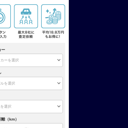
カー
ル
距離（km）