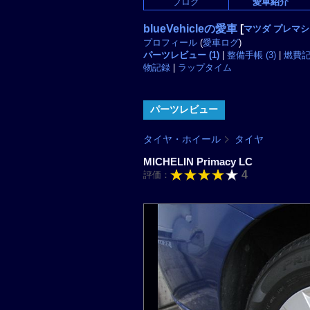
ブログ
愛車紹介
blueVehicleの愛車
[
マツダ プレマシ
プロフィール
(
愛車ログ
)
パーツレビュー (1)
|
整備手帳 (3)
|
燃費記録
物記録
|
ラップタイム
パーツレビュー
タイヤ・ホイール
タイヤ
MICHELIN Primacy LC
4
評価：