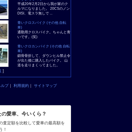
平成20年2月2日から我が家のク
ルマになりました。 20CSのノン
DISI、電スラ無しで ...
青いクロスバイク (その他 自転
車)
通勤用クロスバイク。ちゃんと青
いです。(笑)
青いクロカンバイク (その他 自転
車)
鎖骨骨折して、ダウンヒル禁止令
が出た後に購入したバイク。 山
道を走りまくってました。
覧
]
ヘルプ
｜
利用規約
｜
サイトマップ
たの愛車、今いくら？
の査定額を比較して愛車の最高額を
う！