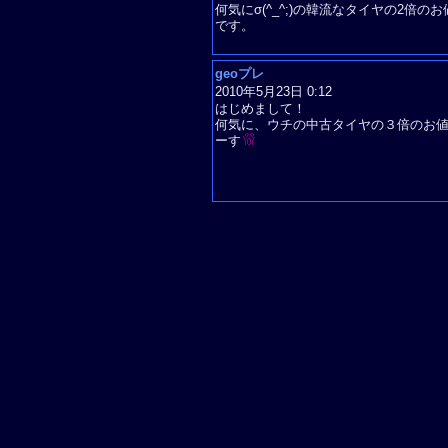
何気にσ(^_^;)の韓流なタイヤの2倍のお
です。
geoプレ
2010年5月23日 0:12
はじめまして！
何気に、ウチの中古タイヤの３倍のお
ーす