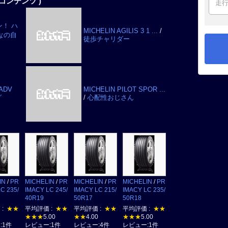
コンテンツ )
！ ハ
MICHELIN AGILIS 3 1 ...
/
なの自
徒歩チャリダー
 ADV
MICHELIN PILOT SPOR ...
グ
/
心配性おじさん
IN
/
PR
MICHELIN
/
PR
MICHELIN
/
PR
MICHELIN
/
PR
C 235/
IMACY LC 245/
IMACY LC 215/
IMACY LC 235/
40R19
50R17
50R18
 :
★★
平均評価 :
★★
平均評価 :
★★
平均評価 :
★★
★★★
5.00
★★
4.00
★★★
5.00
:1件
レビュー:1件
レビュー:4件
レビュー:1件