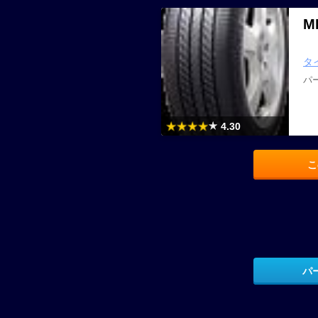
M
タ
パ
4.30
こ
パ