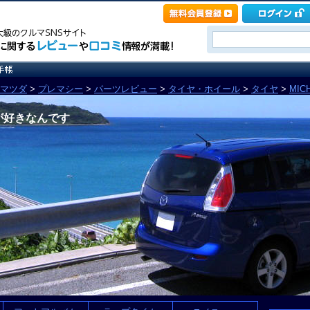
マツダ
>
プレマシー
>
パーツレビュー
>
タイヤ・ホイール
>
タイヤ
>
MICH
が好きなんです