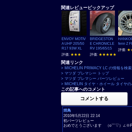
関連レビューピックアップ
ENVOY MOTIV
BRIDGESTON
HANKOO
A UHP 205/50
E CHRONICLE
fenn Z F
R17 93W XL
RV 195/65/15
評価:
★
評価:
★★★
評価:
★★★★★
関連リンク
> MICHELIN PRIMACY LC の情報を検索
> マツダ プレマシー トップ
> マツダ プレマシー パーツレビュー
> MICHELIN タイヤ・ホイール タイ
この記事へのコメント
コメントする
焼鳥
2010年5月22日 22:14
初パーツレビュー
おめでとうございます （o￣▽）∠※PA