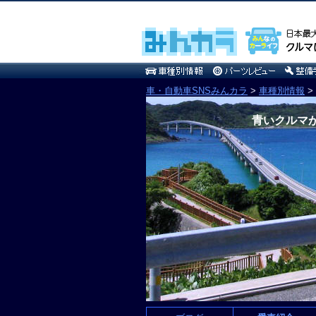
車・自動車SNSみんカラ
>
車種別情報
>
青いクルマ