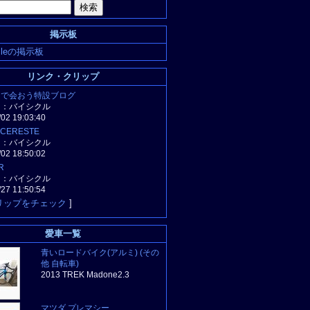
掲示板
hicleの掲示板
リンク・クリップ
タで会おう特設ブログ
リ：バイシクル
/02 19:03:40
e CERESTE
リ：バイシクル
/02 18:50:02
R
リ：バイシクル
/27 11:50:54
リップをチェック
]
愛車一覧
青いロードバイク(アルミ) (その
他 自転車)
2013 TREK Madone2.3
マツダ プレマシー