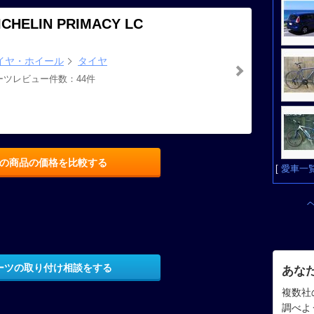
ICHELIN PRIMACY LC
イヤ・ホイール
タイヤ
ーツレビュー件数：44件
の商品の価格を比較する
[
愛車一
ーツの取り付け相談をする
あな
複数社
調べよ