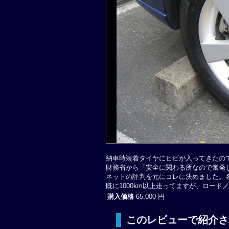
納車時装着タイヤにヒビが入ってきたの
財務省から「安全に関わる所なので奮発
ネットの評判を元にコレに決めました。名前
既に1000km以上走ってますが、ロー
購入価格
65,000 円
このレビューで紹介さ