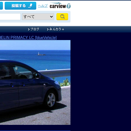
ヘルプ
ELIN PRIMACY LC [blueVehicle]