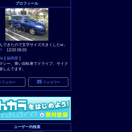
プロフィール
んできたので文字サイズ大きくしたw」
？
12/20 09:03
le
[
福岡県
]
マシー、青い自転車でドライブ、サイク
楽しんでます。
4
35
フォロー
フォロワー
ユーザー内検索