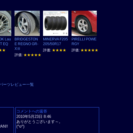
K Lau
BRIDGESTON
MINERVA F205
PIRELLI POWE
IT EQ
E REGNO GR-
205/50R17
RGY
XⅢ
★★
評価:
★★★★
評価:
★★★★★
評価:
★★★★★
ヤのパーツレビュー一覧
コメントへの返答
2010年5月23日 8:46
ありがとうございます～。
N!!
(^o^)