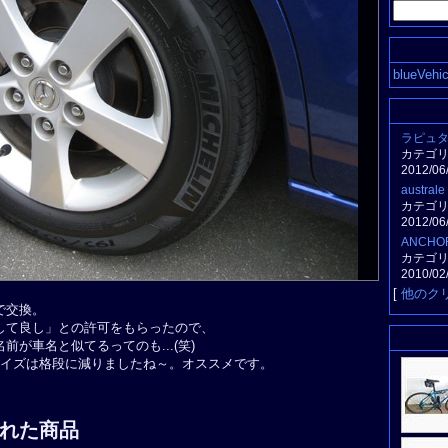
blueVe
ラピュ
カテゴ
2012/06
austral
カテゴ
2012/06
ANCHO
カテゴ
2010/02
[
他のク
で交換。
して良し」との許可をもらったので、
が車名と似てるってのも...(笑)
ドノイズは格段に減りましたね～。オススメです。
れた商品