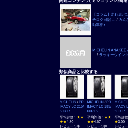
関連コンテンツ
( ミシュラン の関連
【コラム】走れ赤パン
チロク日記 ...
/
みん
動車部♪
MICHELIN ANAKEE
...
/
ラッキーウイン
類似商品と比較する
MICHELIN
/
PR
MICHELIN
/
PR
MICHEL
IMACY LC 215/
IMACY LC 195/
IMACY L
60R17
60R15
50R17
平均評価 :
★★
平均評価 :
★★
平均評価
★★
4.80
★★
4.67
★
3.00
レビュー:5件
レビュー:3件
レビュー