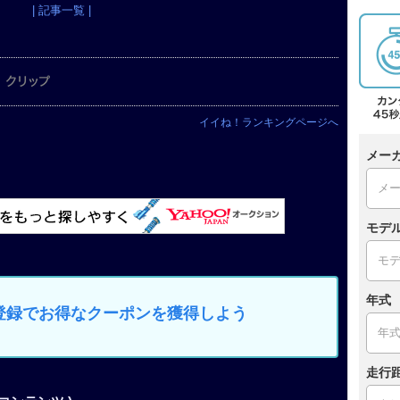
| 記事一覧 |
イイね！ランキングページへ
メー
モデ
年式
カー登録でお得なクーポンを獲得しよう
走行