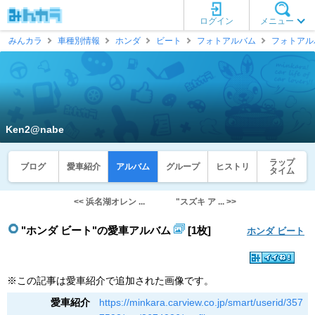
ログイン
メニュー
みんカラ
車種別情報
ホンダ
ビート
フォトアルバム
フォトアル
Ken2@nabe
ラップ
ブログ
愛車紹介
アルバム
グループ
ヒストリ
タイム
<< 浜名湖オレン ...
"スズキ ア ... >>
"ホンダ ビート"の愛車アルバム
[1枚]
ホンダ ビート
※この記事は愛車紹介で追加された画像です。
愛車紹介
https://minkara.carview.co.jp/smart/userid/357