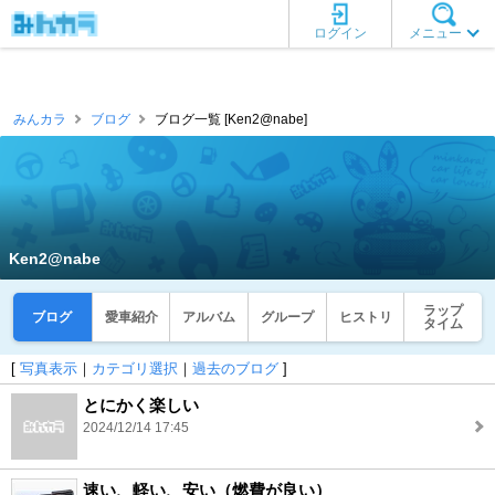
ログイン
メニュー
みんカラ
ブログ
ブログ一覧 [Ken2@nabe]
Ken2@nabe
ラップ
ブログ
愛車紹介
アルバム
グループ
ヒストリ
タイム
[
写真表示
｜
カテゴリ選択
｜
過去のブログ
]
とにかく楽しい
2024/12/14 17:45
速い、軽い、安い（燃費が良い）