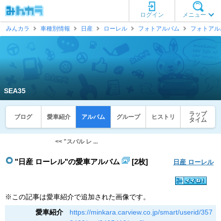
ログイン
メニュー
みんカラ
車種別情報
日産
ローレル
フォトアルバム
フォトアル
SEA35
ラップ
ブログ
愛車紹介
アルバム
グループ
ヒストリ
タイム
<< "スバル レ ...
"日産 ローレル"の愛車アルバム
[2枚]
日産 ローレル
※この記事は愛車紹介で追加された画像です。
愛車紹介
https://minkara.carview.co.jp/smart/userid/357