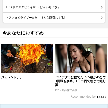
TRD ドアスタビライザー/ けんいち「改」
ドアスタビライザー出た！けど在庫切れ！/ kii
今あなたにおすすめ
ジェレンド。、
バイアグラは捨てた「65歳が45分で
3回戦も余裕」1日31円で朝まで絶好
調！
PR（健商株式会社）
Recommended by