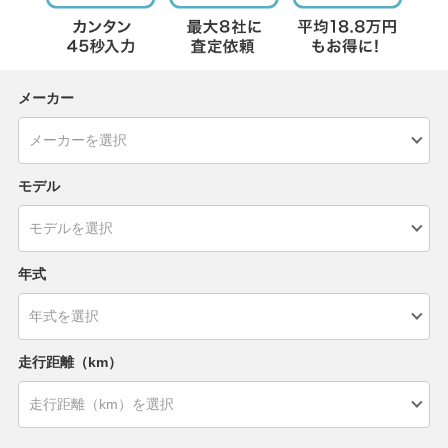
メーカー
モデル
年式
走行距離（km）