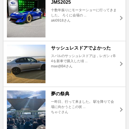
JMS2025
十数年振りにモーターショーに行ってきま
した。 ろくに会場の ...
aki0918さん
サッシュレスドアでよかった
スバルのサッシュレスドアは，レガシィB
4を新車で購入した頃 ...
mae@B4さん
夢の祭典
一昨日、行って来ました。 駅を降りて会
場に向かうとこの状 ...
ちゃぐさん