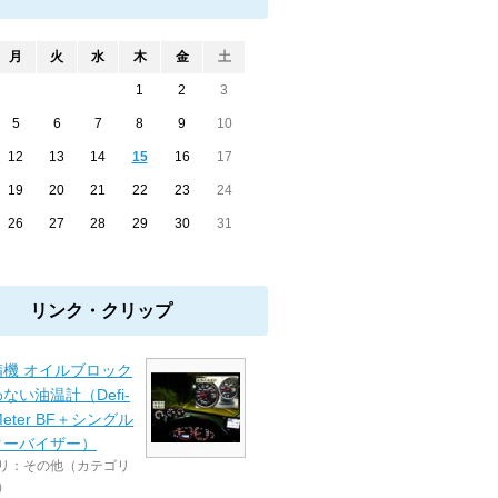
月
火
水
木
金
土
1
2
3
5
6
7
8
9
10
12
13
14
15
16
17
19
20
21
22
23
24
26
27
28
29
30
31
リンク・クリップ
精機 オイルブロック
ない油温計（Defi-
 Meter BF＋シングル
ターバイザー）
リ：その他（カテゴリ
）