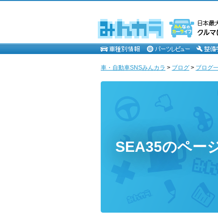
車・自動車SNSみんカラ
>
ブログ
>
ブログ一覧
SEA35のペー