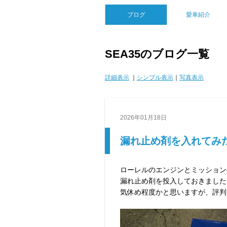
ブログ
愛車紹介
SEA35のブログ一覧
詳細表示
｜
シンプル表示
｜
写真表示
2026年01月18日
漏れ止め剤を入れてみ
ローレルのエンジンとミッションの間
漏れ止め剤を投入しておきました
気休め程度かと思いますが、評判