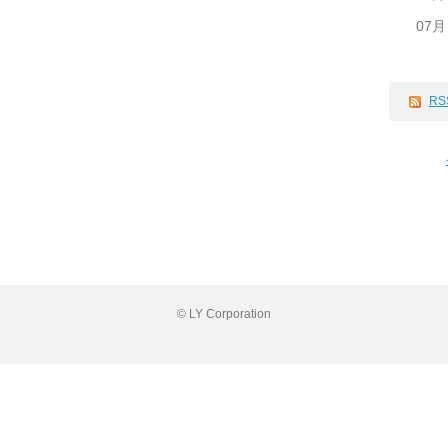
07月
RS
© LY Corporation