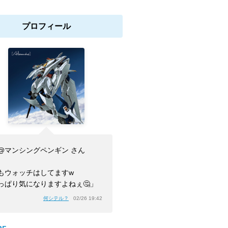
プロフィール
@マンシングペンギン さん
もウォッチはしてますw
っぱり気になりますよねぇ🤔」
何シテル？
02/26 19:42