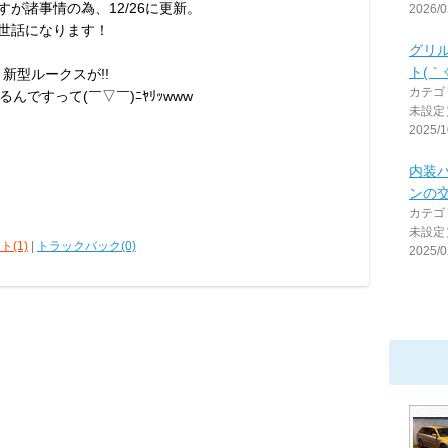
すが諸事情の為、12/26に更新。
2026/0
お世話になります！
グリ
ト(｀✧
新型ルークスが!!
カテゴ
るんですって(￣▽￣)ﾆﾔﾘｯwww
未設定
2025/1
内装
ンの
カテゴ
未設定
ト(1)
|
トラックバック(0)
2025/0