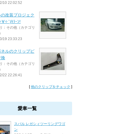
2/10 22:02:52
ルの改装プロジェク
∀✧´)ｷﾗｰﾝ!
リ：その他（カテゴリ
）
0/19 23:33:23
パネルのクリップピ
交換
リ：その他（カテゴリ
）
2/22 22:26:41
[
他のクリップをチェック
]
愛車一覧
スバル レガシィツーリングワゴ
ン