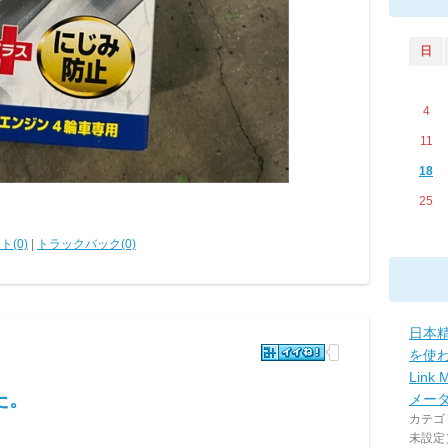
日
4
11
18
25
ト(0)
|
トラックバック(0)
日本
を使わ
Link
た。
メー
カテゴ
未設定