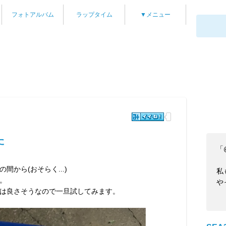
フォトアルバム
ラップタイム
▼メニュー
た
「
から(おそらく...)
私
。
や
は良さそうなので一旦試してみます。