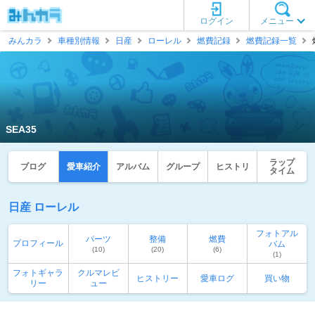
ログイン
メニュー
みんカラ
車種別情報
日産
ローレル
燃費記録
燃費記録一覧
SEA35
ラップ
ブログ
愛車紹介
アルバム
グループ
ヒストリ
タイム
日産 ローレル
フォトアル
パーツ
整備
燃費
プロフィール
バム
(10)
(20)
(6)
(1)
フォトギャラ
クルマレビ
ヒストリー
愛車ログ
買い物
リー
ュー