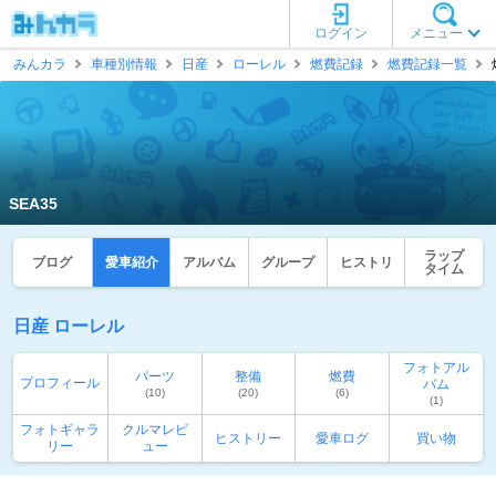
ログイン
メニュー
みんカラ
車種別情報
日産
ローレル
燃費記録
燃費記録一覧
SEA35
ラップ
ブログ
愛車紹介
アルバム
グループ
ヒストリ
タイム
日産 ローレル
フォトアル
パーツ
整備
燃費
プロフィール
バム
(10)
(20)
(6)
(1)
フォトギャラ
クルマレビ
ヒストリー
愛車ログ
買い物
リー
ュー