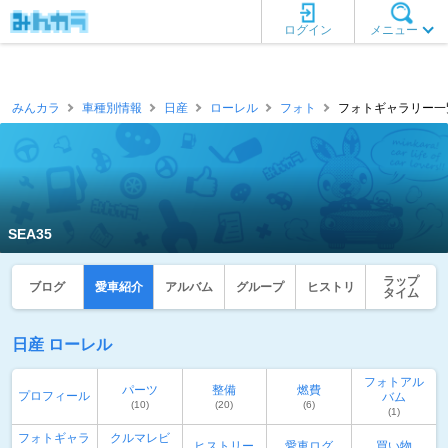
ログイン
メニュー
みんカラ
車種別情報
日産
ローレル
フォト
フォトギャラリー一覧 
SEA35
ラップ
ブログ
愛車紹介
アルバム
グループ
ヒストリ
タイム
日産 ローレル
フォトアル
パーツ
整備
燃費
プロフィール
バム
(10)
(20)
(6)
(1)
フォトギャラ
クルマレビ
ヒストリー
愛車ログ
買い物