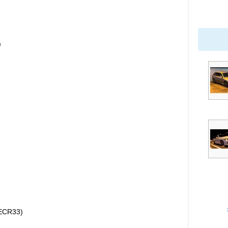
)
R33)