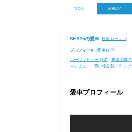
ブログ
愛車紹介
SEA35の愛車
[
]
日産 ローレル
プロフィール
(
愛車ログ
)
パーツレビュー (10)
|
整備手帳 (2
マレビュー
|
買い物記録
|
ラップ
愛車プロフィール