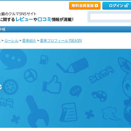
産
>
ローレル
>
愛車紹介
>
愛車プロフィール [SEA35]
ジ