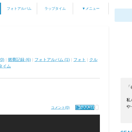
フォトアルバム
ラップタイム
▼メニュー
0)
|
燃費記録 (6)
|
フォトアルバム (1)
|
フォト
|
クル
タイム
「
私
や
コメント(0)