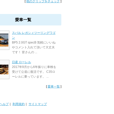
[
他のクリップをチェック
]
愛車一覧
スバル レガシィツーリングワゴ
ン
BP5 2.0GT specB 気軽にいいね
やコメント入れて頂いて大丈夫
です！ 皆さんの ...
日産 ローレル
2017年9月から6年振りに車検を
受けて公道に復活です。 C35ロ
ーレルに乗っています。 ...
[
愛車一覧
]
ヘルプ
｜
利用規約
｜
サイトマップ