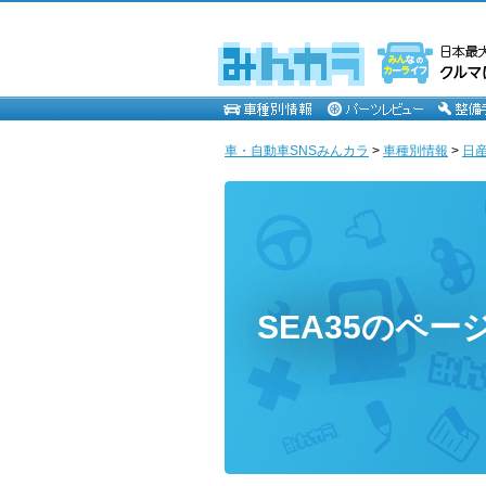
車・自動車SNSみんカラ
>
車種別情報
>
日
SEA35のペー