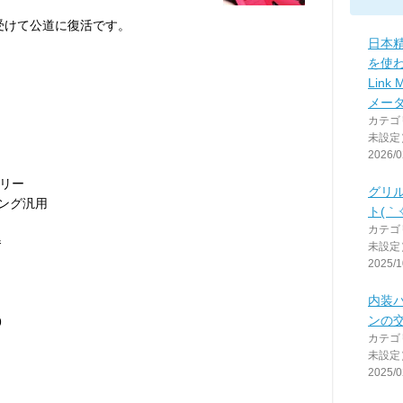
を受けて公道に復活です。
日本
を使わ
Link
メー
カテゴ
未設定
2026/0
リー
グリ
ーシング汎用
ト(｀✧
カテゴ
番
未設定
2025/1
内装
ンの
9
カテゴ
未設定
2025/0