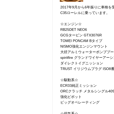
2017年9月から6年振りに車検
C35ローレルに乗っています。
☆エンジン☆
RB25DET NEO6
GCGタービン GTX3076R
TOMEI PONCAM Bタイプ
NISMO強化エンジンマウント
大径アルミウォーターポンププー
spiritfire グランドワイヤーア
ダイレクトイグニッション
TRUST イリジウムプラグ ISO8
☆駆動系☆
ECR33純正ミッション
ORCクラッチ メタルシングル40
強化ピボット
ビッグオペレーティング
☆排気系☆