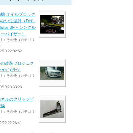
精機 オイルブロック
ない油温計（Defi-
 Meter BF＋シングル
ターバイザー）
リ：その他（カテゴリ
）
2/10 22:02:52
ルの改装プロジェク
∀✧´)ｷﾗｰﾝ!
リ：その他（カテゴリ
）
0/19 23:33:23
パネルのクリップピ
交換
リ：その他（カテゴリ
）
2/22 22:26:41