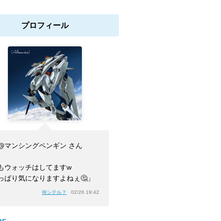
プロフィール
@マンシングペンギン さん
もウォッチはしてますw
っぱり気になりますよねぇ🤔」
何シテル？
02/26 19:42