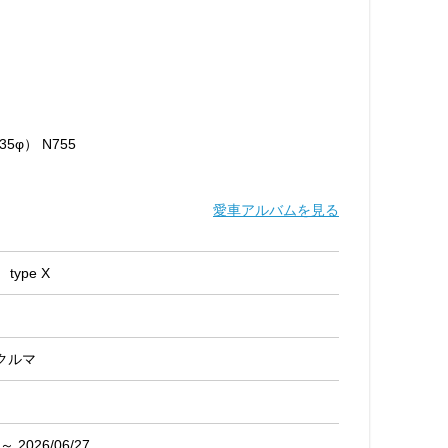
5φ） N755
愛車アルバムを見る
type X
クルマ
 ～ 2026/06/27