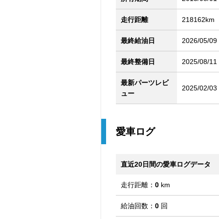
走行距離
218162km
最終給油日
2026/05/09
最終整備日
2025/08/11
最新パーツレビ
2025/02/03
ュー
愛車ログ
直近20日間の愛車ログデータ
走行距離：
0
km
給油回数：
0
回