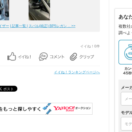
あな
複数社
イザー
| 記事一覧 |
スバル(純正) BP5レガシ ... >>
調べよ
イイね！0件
イイね！ランキングページへ
メー
モデ