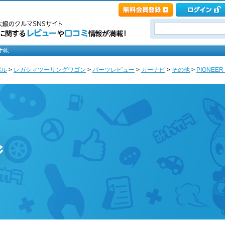
バル
>
レガシィツーリングワゴン
>
パーツレビュー
>
カーナビ
>
その他
>
PIONEER /
ジ