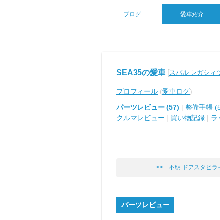
ブログ
愛車紹介
SEA35の愛車
[
スバル レガシィ
プロフィール
(
愛車ログ
)
パーツレビュー (57)
|
整備手帳 (5
クルマレビュー
|
買い物記録
|
ラ
<< 不明 ドアスタビラ
パーツレビュー