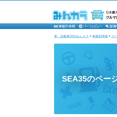
車・自動車SNSみんカラ
>
車種別情報
>
ス
SEA35のペー