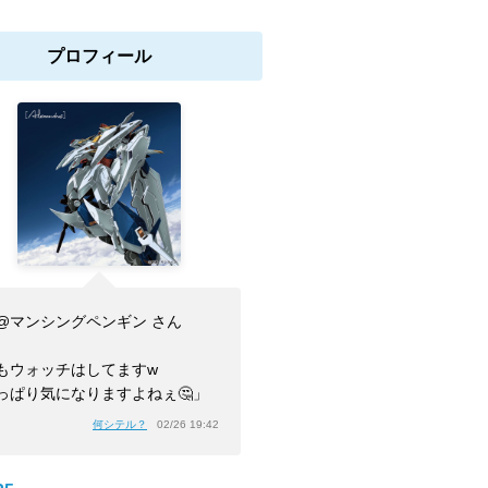
プロフィール
@マンシングペンギン さん
もウォッチはしてますw
っぱり気になりますよねぇ🤔」
何シテル？
02/26 19:42