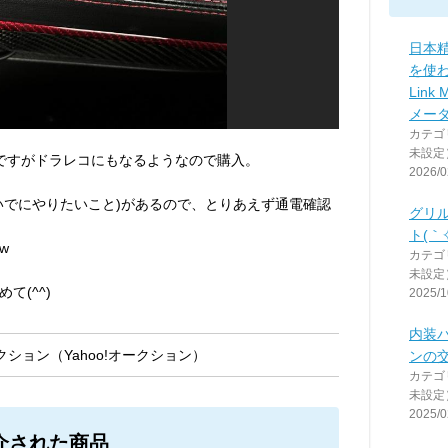
日本
を使わ
Link
メー
カテゴ
未設定
ですがドラレコにもなるようなので購入。
2026/0
いでにやりたいこと)があるので、とりあえず通電確認
グリ
ト(｀✧
w
カテゴ
未設定
て(^^)
2025/1
内装
ション（Yahoo!オークション）
ンの
カテゴ
未設定
2025/0
介された商品