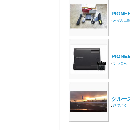
PIONEER
/
みかん三
PIONEER
/
すっとん
クルーズ
/
ひでざく