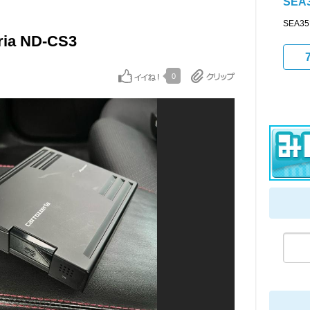
SEA
SEA
eria ND-CS3
0