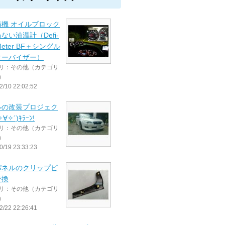
精機 オイルブロック
ない油温計（Defi-
 Meter BF＋シングル
ターバイザー）
リ：その他（カテゴリ
）
2/10 22:02:52
ルの改装プロジェク
∀✧´)ｷﾗｰﾝ!
リ：その他（カテゴリ
）
0/19 23:33:23
パネルのクリップピ
交換
リ：その他（カテゴリ
）
2/22 22:26:41