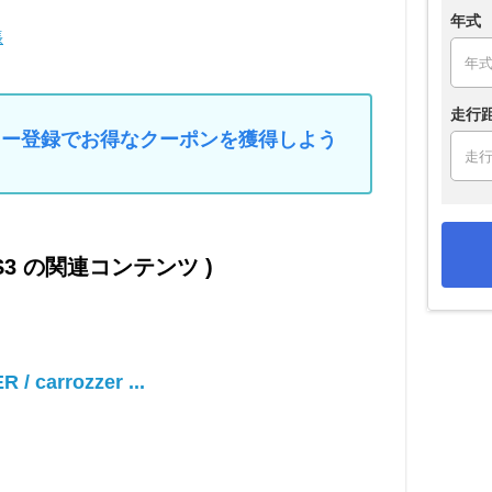
年式
張
走行
マイカー登録でお得なクーポンを獲得しよう
CS3 の関連コンテンツ )
 / carrozzer ...
う