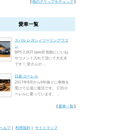
[
他のクリップをチェック
]
愛車一覧
スバル レガシィツーリングワゴ
ン
BP5 2.0GT specB 気軽にいいね
やコメント入れて頂いて大丈夫
です！ 皆さんの ...
日産 ローレル
2017年9月から6年振りに車検を
受けて公道に復活です。 C35ロ
ーレルに乗っています。 ...
[
愛車一覧
]
ヘルプ
｜
利用規約
｜
サイトマップ