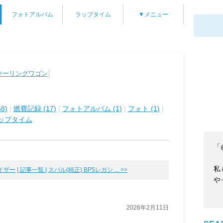
フォトアルバム
ラップタイム
▼メニュー
]
ツーリングワゴン
8)
|
燃費記録 (17)
|
フォトアルバム (1)
|
フォト (1)
|
ップタイム
「
私
イザー
| 記事一覧 |
スバル(純正) BP5レガシ ... >>
や
2026年2月11日