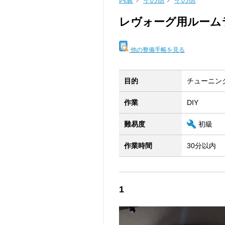
内装
その他
その他
レヴォーグ用ルーム
他の整備手帳を見る
目的
チューニン
作業
DIY
難易度
初級
作業時間
30分以内
1