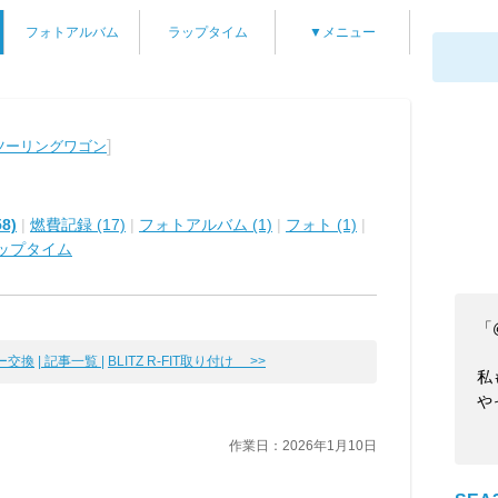
フォトアルバム
ラップタイム
▼メニュー
]
ツーリングワゴン
8)
|
燃費記録 (17)
|
フォトアルバム (1)
|
フォト (1)
|
ップタイム
「
ター交換
| 記事一覧 |
BLITZ R-FIT取り付け >>
私
や
作業日：2026年1月10日