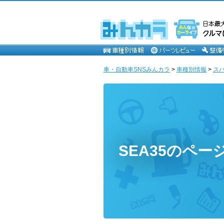
車・自動車SNSみんカラ
>
車種別情報
>
ス
SEA35のペー