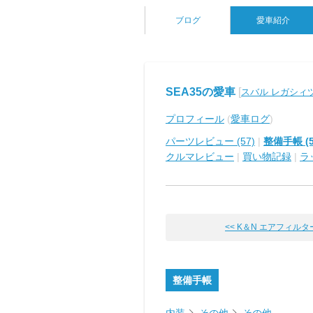
ブログ
愛車紹介
SEA35の愛車
[
スバル レガシィ
プロフィール
(
愛車ログ
)
パーツレビュー (57)
|
整備手帳 (5
クルマレビュー
|
買い物記録
|
ラ
<< K＆N エアフィル
整備手帳