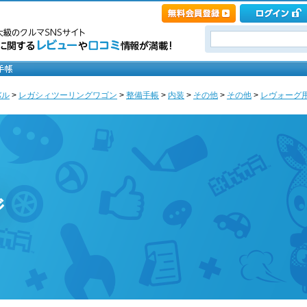
バル
>
レガシィツーリングワゴン
>
整備手帳
>
内装
>
その他
>
その他
>
レヴォーグ用
ジ