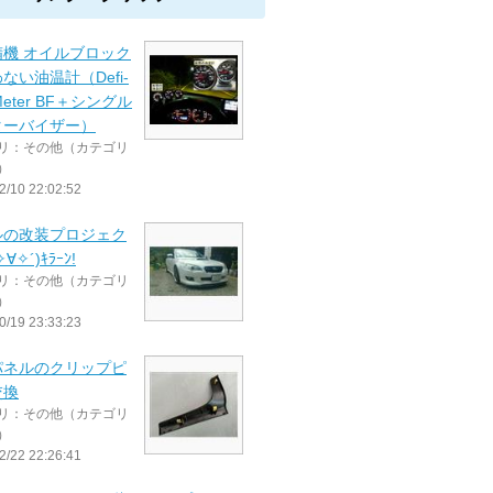
精機 オイルブロック
ない油温計（Defi-
 Meter BF＋シングル
ターバイザー）
リ：その他（カテゴリ
）
2/10 22:02:52
ルの改装プロジェク
∀✧´)ｷﾗｰﾝ!
リ：その他（カテゴリ
）
0/19 23:33:23
パネルのクリップピ
交換
リ：その他（カテゴリ
）
2/22 22:26:41