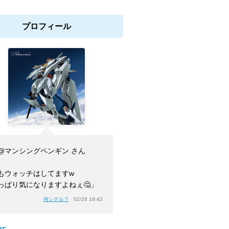
プロフィール
@マンシングペンギン さん
もウォッチはしてますw
っぱり気になりますよねぇ🤔」
何シテル？
02/26 19:42