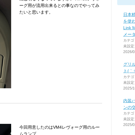
ーグ用が流用出来るとの事なのでやってみ
たいと思います。
日本
を使わ
Link
メー
カテゴ
未設定
2026/0
グリ
ト(｀✧
カテゴ
未設定
2025/1
内装
ンの
カテゴ
未設定
2025/0
今回用意したのはVM4レヴォーグ用のルー
ムランプ