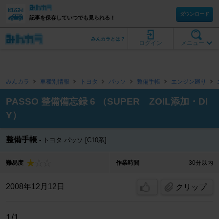
ダウンロード
記事を保存していつでも見られる！
みんカラとは？
ログイン
メニュー
みんカラ
車種別情報
トヨタ
パッソ
整備手帳
エンジン廻り
PASSO 整備備忘録 6 （SUPER ZOIL添加・DI
Y）
整備手帳
トヨタ パッソ [C10系]
難易度
作業時間
30分以内
2008年12月12日
クリップ
1/1