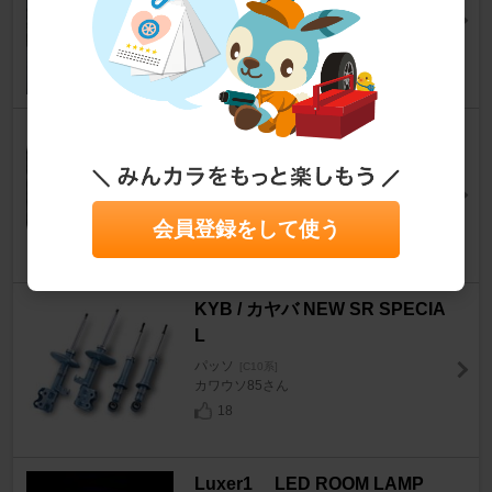
かっつ70さん
21
carrozzeria TS－J１０１０A
パッソ
[C10系]
ちゃ～さん
1
会員登録をして使う
KYB / カヤバ NEW SR SPECIA
L
パッソ
[C10系]
カワウソ85さん
18
Luxer1 LED ROOM LAMP