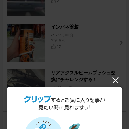
2
インパネ塗装
パッソ
[C10系]
sαyαさん
12
リアアクスルビームブッシュ交
換にチャレンジする！
パッソ
[C10系]
雅(ミヤビ)さん
68
電動パワステモーター分解清掃
パッソ
[C10系]