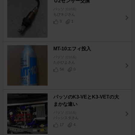
Ｏ2センサー交換
パッソ
[C10系]
ちびネジさん
3
1
MT-10エフィ投入
パッソ
[C10系]
たかぴよさん
54
0
パッソのK3-VEとK3-VETの大
まかな違い
パッソ
[C10系]
パッシスタさん
17
4