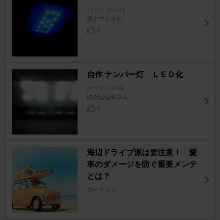
パッソ
[C10系]
黒トマトさん
0
自作 ナンバー灯 ＬＥＤ化
パッソ
[C10系]
ゆあぱぱ＠さん
0
海辺ドライブ派は要注意！ 愛
車のダメージを防ぐ重要メンテ
とは？
カーライフ