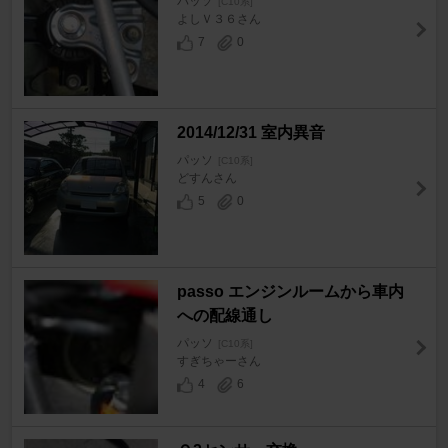
パッソ
[C10系]
よしＶ３６さん
7
0
2014/12/31 室内異音
パッソ
[C10系]
どすんさん
5
0
passo エンジンルームから車内
への配線通し
パッソ
[C10系]
すぎちゃーさん
4
6