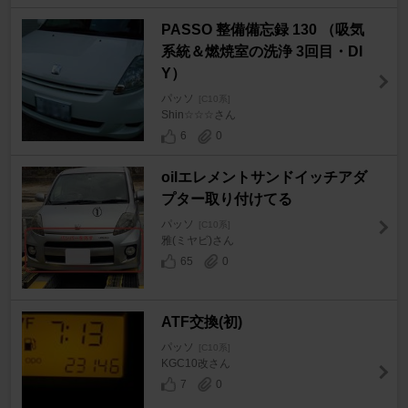
PASSO 整備備忘録 130 （吸気
系統＆燃焼室の洗浄 3回目・DI
Y）
パッソ
[C10系]
Shin☆☆☆さん
6
0
oilエレメントサンドイッチアダ
プター取り付けてる
パッソ
[C10系]
雅(ミヤビ)さん
65
0
ATF交換(初)
パッソ
[C10系]
KGC10改さん
7
0