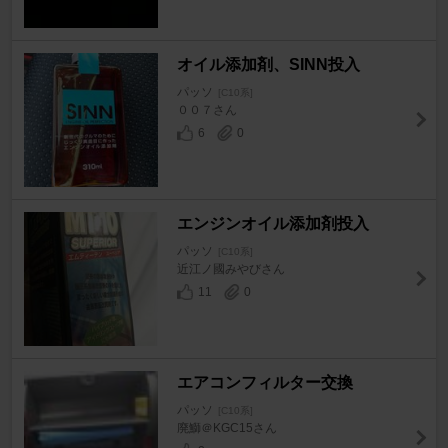
オイル添加剤、SINN投入
パッソ
[C10系]
００７さん
6
0
エンジンオイル添加剤投入
パッソ
[C10系]
近江ノ國みやびさん
11
0
エアコンフィルター交換
パッソ
[C10系]
廃鰤＠KGC15さん