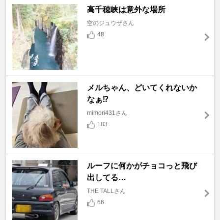
高千穂峡は意外な場所
空のジュウザさん
48
メルちゃん、どいてくれないか
なぁ⁉️
mimori431さん
183
ルーフに何かがチョコっと飛び
出してる…
THE TALLさん
66