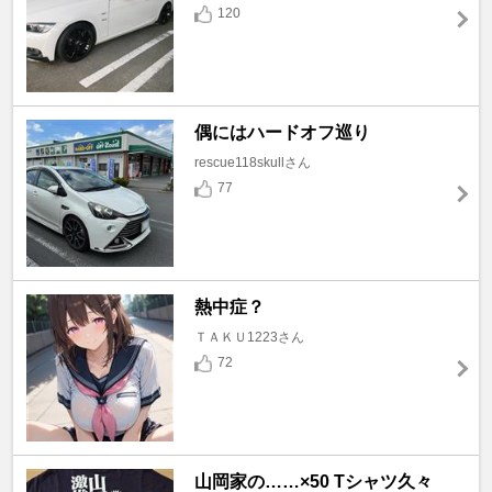
120
偶にはハードオフ巡り
rescue118skullさん
77
熱中症？
ＴＡＫＵ1223さん
72
山岡家の……×50 Tシャツ久々