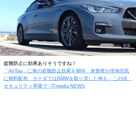
盗難防止に効果ありそうですね！
「AirTag」に車の盗難防止効果を期待、米警察が現地住民
に無料配布 カナダではBMWを取り戻した例も：この頃、
セキュリティ界隈で - ITmedia NEWS