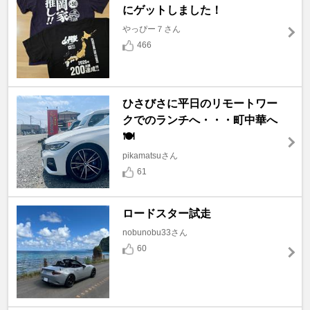
にゲットしました！
やっぴー７さん
466
ひさびさに平日のリモートワー
クでのランチへ・・・町中華へ
🍽️
pikamatsuさん
61
ロードスター試走
nobunobu33さん
60