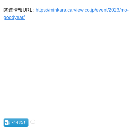
関連情報URL :
https://minkara.carview.co.jp/event/2023/mo-
goodyear/
イイね！