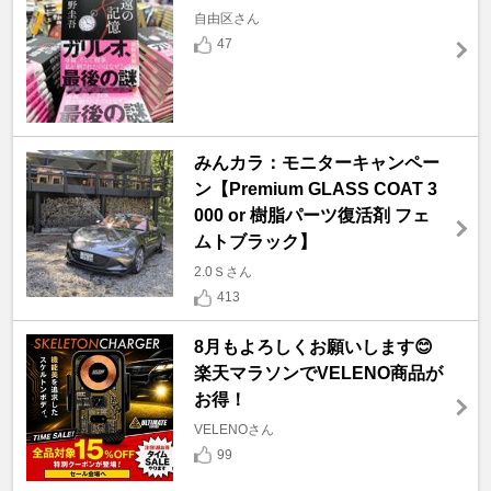
自由区さん
47
みんカラ：モニターキャンペー
ン【Premium GLASS COAT 3
000 or 樹脂パーツ復活剤 フェ
ムトブラック】
2.0Ｓさん
413
8月もよろしくお願いします😊
楽天マラソンでVELENO商品が
お得！
VELENOさん
99