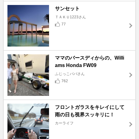
サンセット
ＴＡＫＵ1223さん
77
ママのバースディからの、Willi
ams Honda FW09
ふじっこパパさん
762
フロントガラスをキレイにして
雨の日も視界スッキリに！
カーライフ