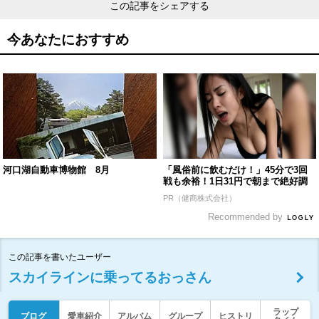
この記事をシェアする
今あなたにおすすめ
河口湖自動車博物館 8月
「風俗前に飲むだけ！」45分で3回
戦も余裕！1日31円で朝まで絶好調
PR（健商株式会社）
Recommended by
この記事を書いたユーザー
スカイラインに乗ってるおっさん
ラップ
ブログ
愛車紹介
アルバム
グループ
ヒストリ