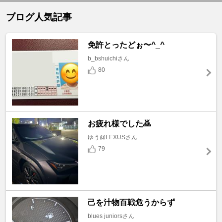
ブログ人気記事
免許とったどぉ〜^_^
b_bshuichiさん
80
お疲れ様でした🙇
ゆう@LEXUSさん
79
己を汁物百戦危うからず
blues juniorsさん