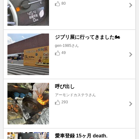
80
ジブリ展に行ってきました🏍️
gen-1985さん
49
呼び出し
アーモンドカステラさん
293
愛車登録 15ヶ月 death.