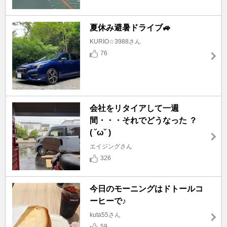
夏休み避暑ドライブ🚙
KURIO☆3988さん
76
会社をリタイアして一週
間・・・それでどうなった ？
( ˘ω˘ )
エイジングさん
326
今日のモーニングはドトールコ
ーヒーで♪
kuta55さん
59