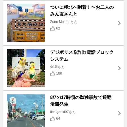
ついに極北へ到着！〜お二人の
みん友さんと
Zono Motonaさん
62
デジポリス👮詐欺電話ブロック
システム
剣 舞さん
100
8/7の17時頃の単独事故で通勤
渋滞発生
Iichigoriki07さん
64