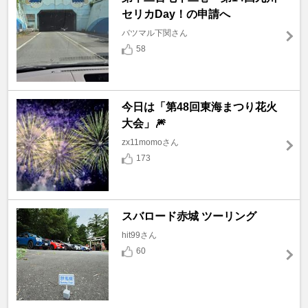
セリカDay！の申請へ
バツマル下関さん
58
今日は「第48回東海まつり花火
大会」🎆
zx11momoさん
173
スバロード赤城 ツーリング
hit99さん
60