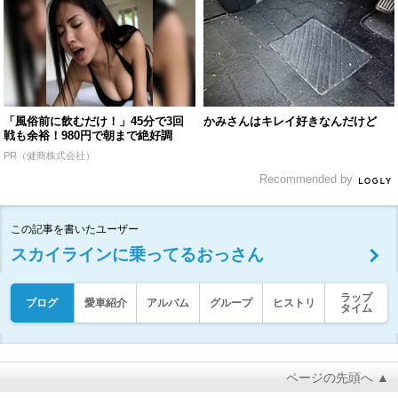
「風俗前に飲むだけ！」45分で3回
かみさんはキレイ好きなんだけど
戦も余裕！980円で朝まで絶好調
PR（健商株式会社）
Recommended by
この記事を書いたユーザー
スカイラインに乗ってるおっさん
ラップ
ブログ
愛車紹介
アルバム
グループ
ヒストリ
タイム
ページの先頭へ ▲