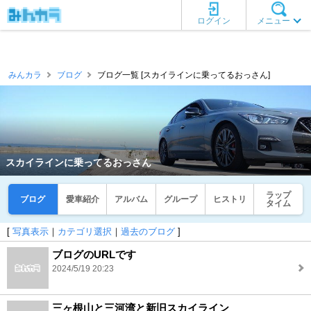
ログイン
メニュー
みんカラ
ブログ
ブログ一覧 [スカイラインに乗ってるおっさん]
スカイラインに乗ってるおっさん
ラップ
ブログ
愛車紹介
アルバム
グループ
ヒストリ
タイム
[
写真表示
｜
カテゴリ選択
｜
過去のブログ
]
ブログのURLです
2024/5/19 20:23
三ヶ根山と三河湾と新旧スカイライン