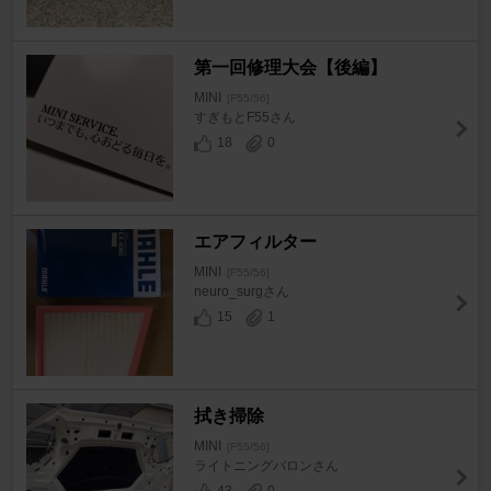
第一回修理大会【後編】
MINI
[F55/56]
すぎもとF55さん
18
0
エアフィルター
MINI
[F55/56]
neuro_surgさん
15
1
拭き掃除
MINI
[F55/56]
ライトニングバロンさん