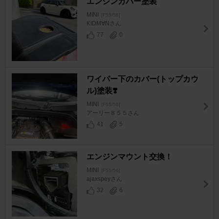
エンジンカバー塗装
MINI
[F55/56]
KIDM∀Nさん
77
0
ワイパー下のカバー(トップカウ
ル)塗装❣️
MINI
[F55/56]
アーリー８５５さん
41
5
エンジンマウント交換！
MINI
[F55/56]
ajaxspeyさん
32
6