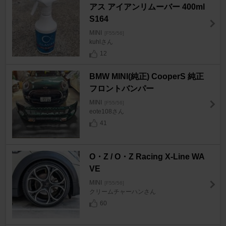
アス アイアンリムーバー 400ml
S164
MINI
[F55/56]
kuhlさん
12
BMW MINI(純正) CooperS 純正
フロントバンパー
MINI
[F55/56]
eote108さん
41
O・Z / O・Z Racing X-Line WA
VE
MINI
[F55/56]
クリームチャーハンさん
60