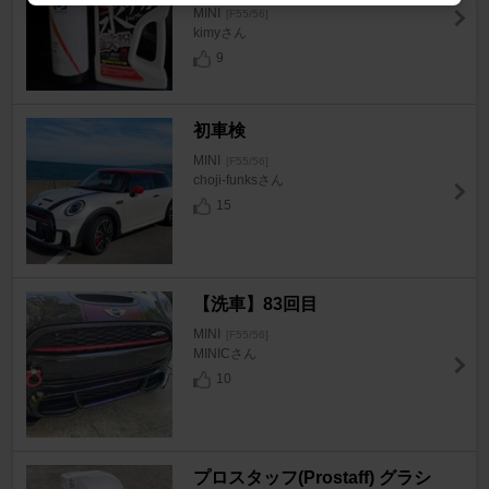
MINI
[F55/56]
kimyさん
9
初車検
MINI
[F55/56]
choji-funksさん
15
【洗車】83回目
MINI
[F55/56]
MINICさん
10
プロスタッフ(Prostaff) グラシ