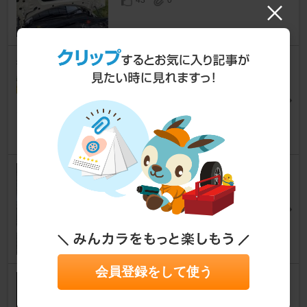
43
0
オイル交換
MINI
[F55/56]
potakosukeさん
17
0
冷却水再交換
MINI
[F55/56]
SunSunSummerさん
30
会員登録をして使う
ボンネットとルーフのみ 鉄粉
除去と軽研磨(ONESHOT)