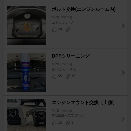
ボルト交換(エンジンルーム内)
MINI
[F55/56]
ゴミケン♪さん
20
3
DPFクリーニング
MINI
[F55/56]
みにごろうさん
55
16
エンジンマウント交換（上側）
MINI
[F55/56]
RC300h=AVC10さん
15
3