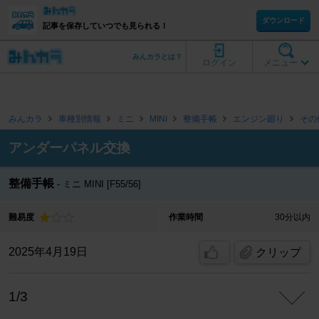
ダウンロード
記事を保存していつでも見られる！
みんカラとは？
ログイン
メニュー
みんカラ
車種別情報
ミニ
MINI
整備手帳
エンジン廻り
その
アンダーパネル交換
整備手帳
ミニ MINI [F55/56]
難易度
作業時間
30分以内
2025年4月19日
クリップ
1/3