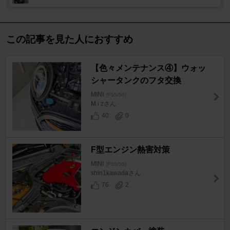
この記事を見た人におすすめ
【色々メンテナンス④】ウォッ
シャータンクのフタ交換
MINI
[F55/56]
M i zさん
40
0
F型エンジン熱害対策
MINI
[F55/56]
shin1kawadaさん
76
2