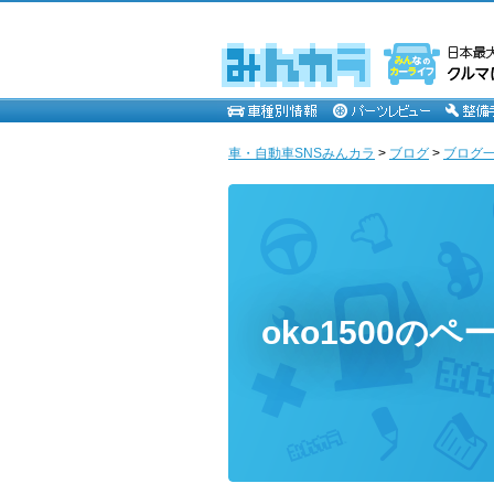
車・自動車SNSみんカラ
>
ブログ
>
ブログ一覧
oko1500のペ