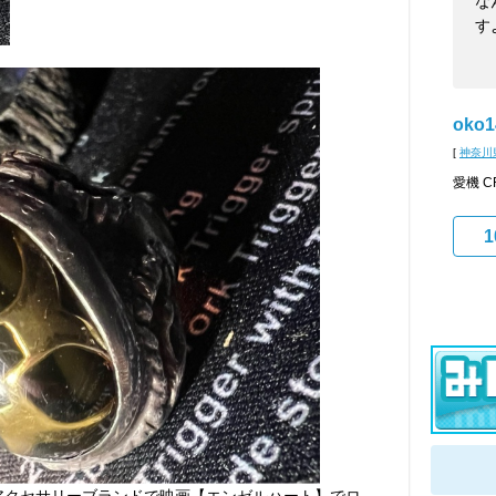
な
す
oko1
[
神奈川
愛機 CR
1
ーアクセサリーブランドで映画【エンゼルハート】でロ