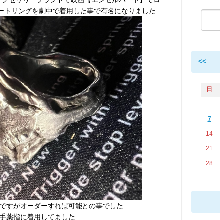
ハートリングを劇中で着用した事で有名になりました
<<
日
7
14
21
28
ですがオーダーすれば可能との事でした
手薬指に着用してました