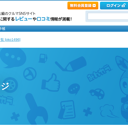
 [oko1496]
ージ