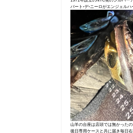
バート◦デ◦ニーロがエンジェル
山羊の台座は店頭では無かったの
後日専用ケースと共に届き毎日右