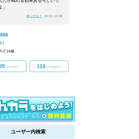
んだか眠れる効果あるらしいで
よ」
何シテル？
01/21 12:08
496
県
]
-Z 14歳
05
114
フォロー
フォロワー
ユーザー内検索