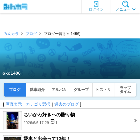
ログイン
メニュー
みんカラ
ブログ
ブログ一覧 [oko1496]
oko1496
ラップ
ブログ
愛車紹介
アルバム
グループ
ヒストリ
タイム
[
写真表示
｜
カテゴリ選択
｜
過去のブログ
]
ちいかわ好きへの贈り物
2026/6/6 17:29
1
愛車と出会って13年！