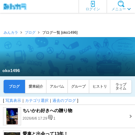
ログイン
メニュー
みんカラ
ブログ
ブログ一覧 [oko1496]
oko1496
ラップ
ブログ
愛車紹介
アルバム
グループ
ヒストリ
タイム
[
写真表示
｜
カテゴリ選択
｜
過去のブログ
]
ちいかわ好きへの贈り物
2026/6/6 17:29
1
愛車と出会って13年！