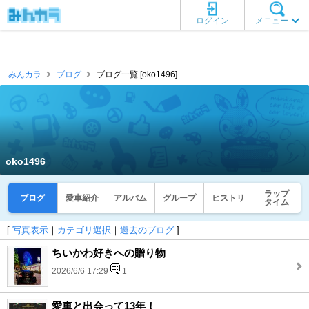
ログイン
メニュー
みんカラ
ブログ
ブログ一覧 [oko1496]
oko1496
ラップ
ブログ
愛車紹介
アルバム
グループ
ヒストリ
タイム
[
写真表示
｜
カテゴリ選択
｜
過去のブログ
]
ちいかわ好きへの贈り物
2026/6/6 17:29
1
愛車と出会って13年！