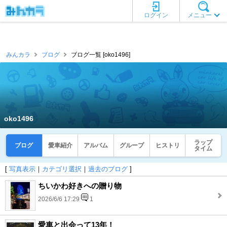
ログイン
メニュー
みんカラ
ブログ
ブログ一覧 [oko1496]
oko1496
ラップ
ブログ
愛車紹介
アルバム
グループ
ヒストリ
タイム
[
写真表示
｜
カテゴリ選択
｜
過去のブログ
]
ちいかわ好きへの贈り物
2026/6/6 17:29
1
愛車と出会って13年！