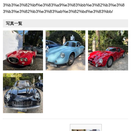
3%b3%e3%82%bf%e3%83%a9%e3%83%bb%e3%82%b3%e3%8
3%b3%e3%82%b3%e3%83%ab%e3%82%bd%e3%83%bb/
写真一覧