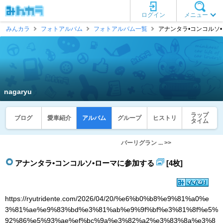
ログイン
メニュー
みんカラ
フォトアルバム
フォトアルバム一覧
アナンタラ•コンコルソ•ロー
nagaryu
ラップ
ブログ
愛車紹介
アルバム
グループ
ヒストリ
タイム
バーリグラン ... >>
アナンタラ•コンコルソ•ローマに参加する
[4枚]
https://ryutridente.com/2026/04/20/%e6%b0%b8%e9%81%a0%e
3%81%ae%e9%83%bd%e3%81%ab%e9%9f%bf%e3%81%8f%e5%
92%86%e5%93%ae%ef%bc%9a%e3%82%a2%e3%83%8a%e3%8