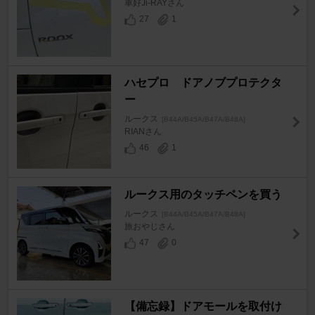
車好Ji-RAYさん
27
1
ハセプロ ドアノブプロテクタ
ー
ルークス
[B44A/B45A/B47A/B48A]
RIANさん
46
1
ルークス用のタッチペンを買う
ルークス
[B44A/B45A/B47A/B48A]
旅おやじさん
47
0
【備忘録】ドアモールを取付け