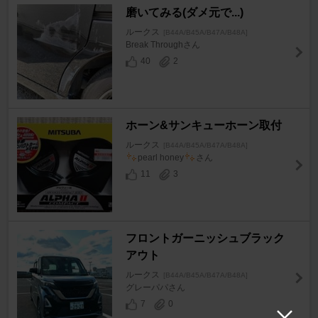
磨いてみる(ダメ元で...)
ルークス
[B44A/B45A/B47A/B48A]
Break Throughさん
40
2
ホーン&サンキューホーン取付
ルークス
[B44A/B45A/B47A/B48A]
pearl honey
さん
11
3
フロントガーニッシュブラック
アウト
ルークス
[B44A/B45A/B47A/B48A]
グレーパパさん
7
0