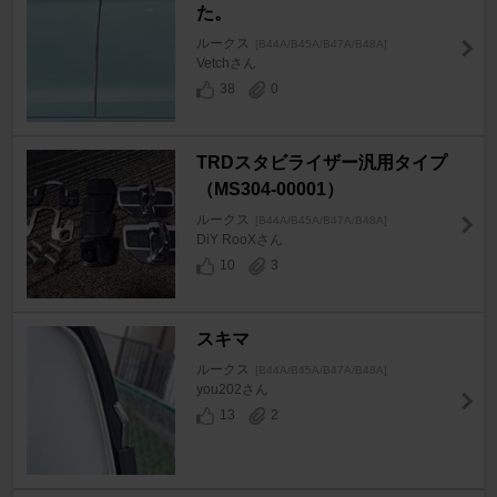
た。
ルークス
[B44A/B45A/B47A/B48A]
Vetchさん
38
0
TRDスタビライザー汎用タイプ
（MS304-00001）
ルークス
[B44A/B45A/B47A/B48A]
DiY RooXさん
10
3
スキマ
ルークス
[B44A/B45A/B47A/B48A]
you202さん
13
2