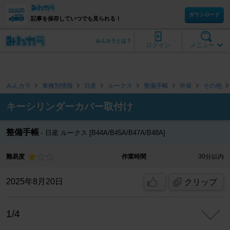
ダウンロード
記事を保存していつでも見られる！
みんカラとは？
ログイン
メニュー
みんカラ
車種別情報
日産
ルークス
整備手帳
外装
その他
キーシリンダーカバー取付け
整備手帳
日産 ルークス [B44A/B45A/B47A/B48A]
難易度
作業時間
30分以内
2025年8月20日
クリップ
1/4