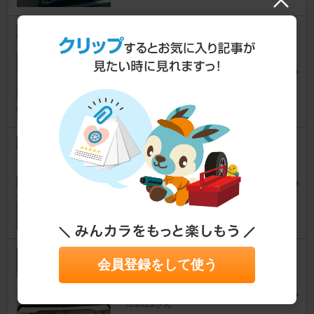
バルクヘッド,ボンネット,リア
ゲートに吸音シートを追加
ルークス
[B44A/B45A/B47A/B48A]
DiY RooXさん
10
0
全国版図柄入りナンバープレー
ト交換
ルークス
[B44A/B45A/B47A/B48A]
麗(うるは）さん
11
1
Renjzle ドア遮音ショックアブ
会員登録をして使う
ソーバー取付け
ルークス
[B44A/B45A/B47A/B48A]
Yoshi29さん