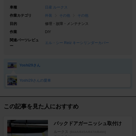
車種
日産 ルークス
作業カテゴリ
外装
その他
その他
目的
修理・故障・メンテナンス
作業
DIY
関連パーツレビュ
エル・シー Reiz キーシリンダーカバー
ー
Yoshi29さん
Yoshi29さんの愛車
この記事を見た人におすすめ
バックドアガーニッシュ取付け
ルークス
[B44A/B45A/B47A/B48A]