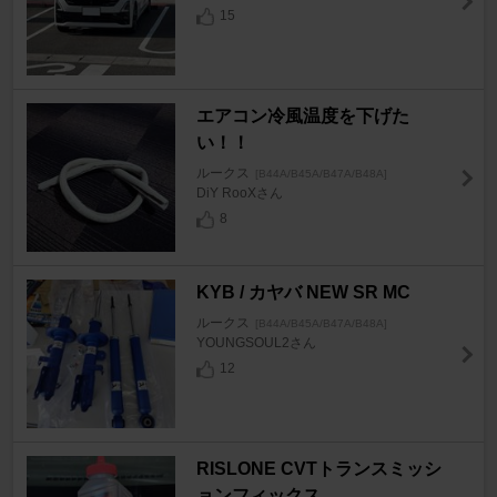
15
エアコン冷風温度を下げた
い！！
ルークス
[B44A/B45A/B47A/B48A]
DiY RooXさん
8
KYB / カヤバ NEW SR MC
ルークス
[B44A/B45A/B47A/B48A]
YOUNGSOUL2さん
12
RISLONE CVTトランスミッシ
ョンフィックス