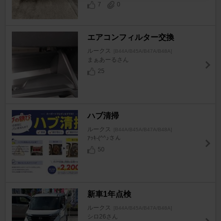
7
0
エアコンフィルター交換
ルークス
[B44A/B45A/B47A/B48A]
まぁあーるさん
25
ハブ清掃
ルークス
[B44A/B45A/B47A/B48A]
ｱｯｷ-(^^♪さん
50
新車1年点検
ルークス
[B44A/B45A/B47A/B48A]
シロ26さん