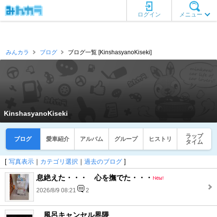
ログイン
メニュー
みんカラ
ブログ
ブログ一覧 [KinshasyanoKiseki]
KinshasyanoKiseki
ラップ
ブログ
愛車紹介
アルバム
グループ
ヒストリ
タイム
[
写真表示
｜
カテゴリ選択
｜
過去のブログ
]
息絶えた・・・ 心を撫でた・・・
2026/8/9 08:21
2
風呂キャンセル界隈